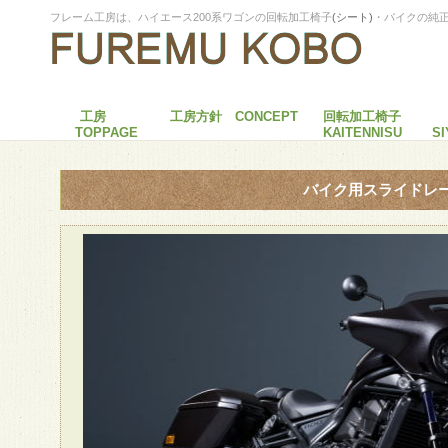
フレーム工房は、ハイエース200系ワゴンの回転加工椅子
(シート)
・バイクの純
工房
工房方針 CONCEPT
回転加工椅子
TOPPAGE
KAITENNISU
S
バイク用スライドレ