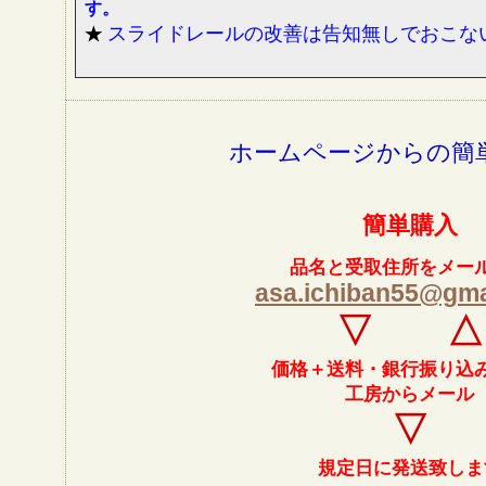
す。
スライドレールの改善は告知無しでおこな
★
ホームページからの簡
簡単購入
品名と受取住所をメー
asa.ichiban55@gma
▽ △
価格＋送料・銀行振り込
工房からメール
▽
規定日に発送致しま