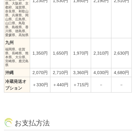
1,230円
1,530円
1,850円
2,190円
2,510円
県、大阪府、京
都府、滋賀県、
奈良県、和歌山
県、兵庫県、岡
山県、広島県、
山口県、鳥取
県、島根県、香
川県、徳島県、
愛媛県、高知県
九州
福岡県、佐賀
1,350円
1,650円
1,970円
2,310円
2,630円
県、長崎県、熊
本県、大分県、
宮崎県、鹿児島
県
沖縄
2,070円
2,710円
3,360円
4,030円
4,680円
冷蔵発送オ
＋330円
＋440円
＋715円
－
－
プション
お支払方法