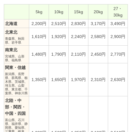
27・
5kg
10kg
15kg
20kg
30kg
北海道
2,200円
2,510円
2,830円
3,170円
3,490円
北東北
1,610円
1,920円
2,240円
2,580円
2,900円
青森県、秋田
県、岩手県
南東北
1,480円
1,790円
2,110円
2,450円
2,770円
宮城県、山形
県、福島県
関東・信越
新潟県、長野
県、群馬県、栃
1,350円
1,650円
1,970円
2,310円
2,630円
木県、茨城県、
埼玉県、山梨
県、東京都、千
葉県、神奈川県
北陸・中
部・関西・
中国・四国
富山県、石川
県、福井県、静
岡県、愛知県、
三重県、岐阜