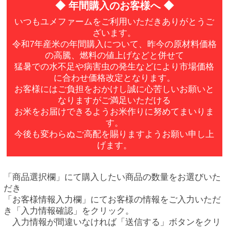
◆ 年間購入のお客様へ ◆
いつもユメファームをご利用いただきありがとうご
ざいます。
令和7年産米の年間購入について、昨今の原材料価格
の高騰、燃料の値上げなどと併せて
猛暑での水不足や病害虫の発生などにより市場価格
に合わせ価格改定となります。
お客様にはご負担をおかけし誠に心苦しいお願いと
なりますがご満足いただける
お米をお届けできるようお米作りに努めてまいりま
す。
今後も変わらぬご高配を賜りますようお願い申し上
げます。
「商品選択欄」にて購入したい商品の数量をお選びいた
だき
「お客様情報入力欄」にてお客様の情報をご入力いただ
き「入力情報確認」をクリック。
入力情報が間違いなければ「送信する」ボタンをクリ