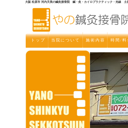
大阪 松原市 河内天美の鍼灸接骨院 鍼・灸・カイロプラクティック・光線 土
トップ
当院について
施術内容
時間/料