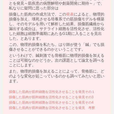
とを発見～筋疾患の病態解明や創薬開発に期待～」で、
私なりに疑問に思った部分は
損傷した筋肉の作成方法で、この
発表
によると、物理的
損傷を加え、壊死させる培養系での筋損傷モデルを構築
し、そのモデルを用いて解析した結果、損傷筋繊維から
漏出する成分は、サテライト細胞を活性化させ、活性化
した細胞は細胞準備期にあたるG1期に入ることを見出
した。とあります。
この、物理的損傷を私たち、はり師が使う「鍼」でも損
傷させることができるのかということです。
というわけで、鍼刺激でも骨格筋に物理的損傷を加える
ことは可能なのかどうか。次の課題として論文を調べる
ことにします。
また、物理的損傷を加えることによって、骨格筋に、ど
のような変化が起こっているのかも調べてみたいと思い
ます。
損傷した筋肉が筋幹細胞を活性化させることを発見その１
損傷した筋肉が筋幹細胞を活性化させることを発見その3
損傷した筋肉が筋幹細胞を活性化させることを発見その4
損傷した筋肉が筋幹細胞を活性化させることを発見 考察