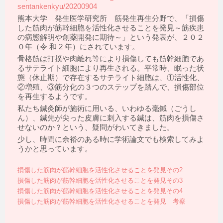
sentankenkyu/20200904
熊本大学 発生医学研究所 筋発生再生分野で、「損傷
した筋肉が筋幹細胞を活性化させることを発見～筋疾患
の病態解明や創薬開発に期待～」という発表が、２０２
０年（令 和 2 年）にされています。
骨格筋は打撲や肉離れ等により損傷しても筋幹細胞であ
るサテライト細胞により再生される。平常時、眠った状
態（休止期）で存在するサテライト細胞は、①活性化、
②増殖、③筋分化の３つのステップを踏んで、損傷部位
を再生するようです。
私たち鍼灸師が施術に用いる、いわゆる毫鍼（ごうし
ん）、鍼先が尖った皮膚に刺入する鍼は、筋肉を損傷さ
せないのか？という、疑問がわいてきました。
少し、時間に余裕のある時に学術論文でも検索してみよ
うかと思っています。
損傷した筋肉が筋幹細胞を活性化させることを発見その2
損傷した筋肉が筋幹細胞を活性化させることを発見その3
損傷した筋肉が筋幹細胞を活性化させることを発見その4
損傷した筋肉が筋幹細胞を活性化させることを発見 考察