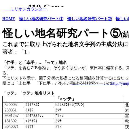
ミリオンカウンター
HOME
怪しい地名研究パート①
怪しい地名研究パート②
怪しい
怪しい地名研究パート⑤
(
これまでに取り上げられた地名文字列の主成分法に
著者：「
1
」
「仁手」と「幸手」
…
「って」地名
「ツテ」を含む
ZIP
地名は、そう多くはないが、東日本に偏在する。
る。
下にリストを示す。因子分析の基礎になる相関値を計算するに当たっ
県には「上仁手」「下仁手」があるが
郵政公社検索ページの
http://yuuj
「ッテ」「ツテ」地名リスト
「×ッテ」
820005
ｶｻｲ
*
ﾒﾑﾛ
ﾋｶｼﾒﾑﾛｷｾﾝ
(
ﾆﾂﾃﾝ
)
230051
ﾐｽｻﾜ
ｶﾂﾃ
9891257
ｼﾊﾀ
*
ｵｵｶﾜﾗ
ﾆﾂﾃﾗ
181302
ﾕﾘ
*
ｲﾜｷ
ｶﾂﾃ
3040071
ｼﾓﾂﾏ
ｼﾂﾃ