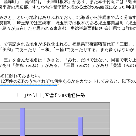
「韮塚町」、南側には「美里町根木」があり、また幸手付近には「蛭
東平野の周辺部、すなわち沖積平野を埋める土砂の供給源になった利根
みさと」という地名はありふれており、北海道から沖縄まで広く分布
箕郷町、埼玉県では三郷市、埼玉県では根木のある児玉郡美里町（児
た島々が点在したと思われる東京都、房総半島西側の神奈川県では詳細
」で表記される地名が多数含まれる。福島県耶麻郡猪苗代町「三郷」
「美和」であったり「三和」｢三輪｣であったりする。また多くはないが
「三」を含んだ地名は「みさと」「みわ」だけではない、同書で取り
があり「美祢（みね）」がある。「三野（みの）」があり「美濃（みの
地名に触れておきたい。
約
12
万件の
ZIP
のうちそれぞれ何件あるかをカウントしてみると、以下の