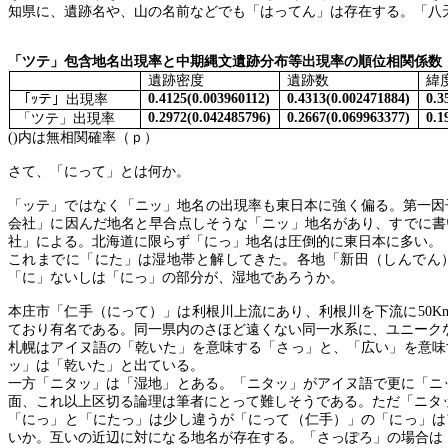
知県に、遺跡名や、山の名前などでも「はってん」は存在する。「八
「ツテ」包含地名出現率と中期縄文遺跡分布等出現率の順位相関係数
遺跡密度
遺跡数
緯
0.4125(0.003960112)
0.4313(0.002471884)
0.3
「ｯテ」出現率
0.2972(0.042485796)
0.2667(0.069963377)
0.1
「ツテ」出現率
()
内は無相関確率（ｐ）
さて、「にって」とは何か。
「ッテ」ではなく「ニッ」地名の出現率も東日本に強く偏る。第一因
会社」に因んだ地名と早合点しそうな「ニッ」地名があり、すでに書
社」による。北海道に限らず「にっ」地名は圧倒的に東日本に多い。
これまでに「にた」は湿地帯と解してきた。各地「新田（しんでん
「に」ないしは「にっ」の部分が、湿地であろうか。
本庄市「仁手（にって）」は利根川上流にあり、利根川を下流に
50K
ており有名である。同一県内のさほど遠くない同一水系に、ユニーク
札幌はアイヌ語の「乾いた」を意味する「さっ」と、「広い」を意味
ッ」は「乾いた」と出ている。
一方「ニタッ」は「湿地」とある。「ニタッ」がアイヌ語で更に「ニ
面、これ以上区切る論理は筆者にとって難しそうである。ただ「ニタ
「にっ」と「にたっ」は少し違うが「にって（仁手）」の「にっ」は
いか。互いの近辺に対になる地名が存在する。「さっぽろ」の場合は