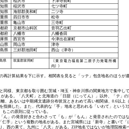
愛知県
稲沢市
下津寺前町
愛知県
稲沢市
七ツ寺町
愛知県
海部郡美和町
二ツ寺
三重県
四日市市
松寺
三重県
亀山市
三寺町
京都府
京都市山科区
音羽乙出町
京都府
八幡市
八幡沓田
兵庫県
西宮市
今津出在家町
岡山県
岡山市
津寺
徳島県
三好郡池田町
西山（津寺）
島県
双葉郡富岡町
〔東京電力福島第二原子力発電所構
内〕）
の再計算結果を下に示す。相関表を見ると「ッテ」包含地名のほうが
と同様、東京都を取り囲む茨城・埼玉・神奈川県の関東地方で集中し
」がある。「八天町」と北海道の「日甜（にってん）」以外、「テ」の
距離、あるいは中期縄文遺跡分布状況ときわめて高い相関値、
0.6
以上
を指摘した。また、代表的な「手」地名と思われる「いわて」という
3
」もこの原則に従っている。
「ん」の発音好きと合わさって「も」が「もん」と発音されたのでは
「仁手」という複数の地名がある。また宮城県には「新寺」と書いて「
なり、西の果て、九州に「八天」がある。
ZIP
地名ではないが地理院検索