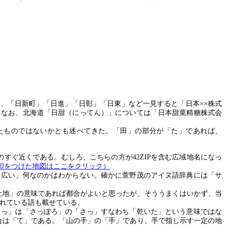
、「日新町」「日進」「日彰」「日東」など一見すると「日本××株式
。なお、北海道「日甜（にってん）」については「日本甜菜精糖株式会
たものではないかとも述べてきた。「田」の部分が「た」であれば、
のすぐ近くである。むしろ、こちらの方が
42ZIP
を含む広域地名になっ
印をつけた地図はここをクリック）
、広い」何なのかはわからない。確かに萱野茂のアイヌ語辞典には「サ
土地」の意味であれば都合がよいと思ったが、そううまくはいかず、当
れている語も載せている。
さっ」は「さっぽろ」の「さっ」すなわち「乾いた」という意味ではな
合は「て」である。「山の手」の「手」であり、手で指し示す一定の地