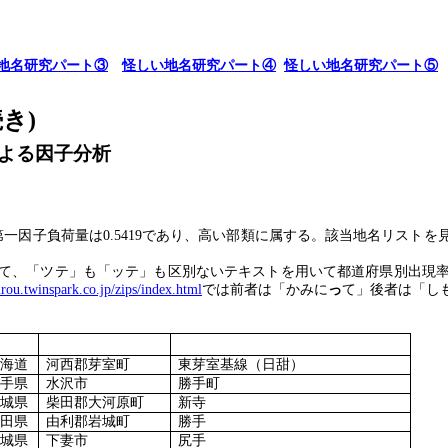
地名研究パート③
怪しい地名研究パート④
怪しい地名研究パート⑤
続き
)
よる因子分析
第一因子負荷量は
0.5419
であり、高い部類に属する。該当地名リストを
て、「ツテ」も「ッテ」も区別ないテキストを用いて都道府県別出現
irou.twinspark.co.jp/zips/index.html
では前者は「かみに
っ
て」後者は「し
北海道
河西郡芽室町
東芽室基線（日甜）
岩手県
水沢市
勝手町
宮城県
柴田郡大河原町
新寺
秋田県
由利郡岩城町
勝手
茨城県
下妻市
尻手