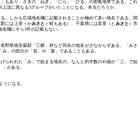
田」もあり、さきの「ねぎ」「にら」「ひる」の密集地帯である。これ
川上流に異なる
3
グループがいたことになる。本当だろうか。
する。しかも広域地名欄に記載されることが極めて多い地名である。関
玉郡には上里＜か
みさと
＞町もある）、千葉県には富里（と
みさと
）市
地名欄にすら
1
件の記載もない。
、長野県南安曇郡「三郷」村など同名の地名が少なからずある。「みさ
「み」の部分が「箕」や「蓑」であることもある。
上げられれた「み」で始まる地名の、なんと約半数の
45
個が「三」で始
）」がある。
ようになる。