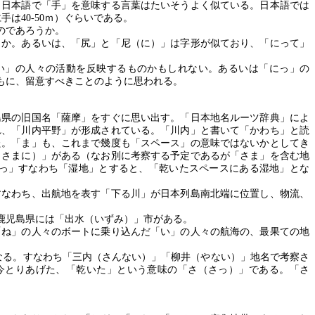
と日本語で「手」を意味する言葉はたいそうよく似ている。日本語では
仁手は
40-50
ｍ）ぐらいである。
のであろうか。
うか。あるいは、「尻」と「尼（に）」は字形が似ており、「にって」
い」の人々の活動を反映するものかもしれない。あるいは「にっ」の
もに、留意すべきことのように思われる。
島県の旧国名「薩摩」をすぐに思い出す。「日本地名ルーツ辞典」によ
れ、「川内平野」が形成されている。「川内」と書いて「かわち」と読
た。「ま」も、これまで幾度も「スペース」の意味ではないかとしてき
（さまに）」がある（なお別に考察する予定であるが「さま」を含む地
っ」すなわち「湿地」とすると、「乾いたスペースにある湿地」とな
すなわち、出航地を表す「下る川」が日本列島南北端に位置し、物流、
鹿児島県には「出水（いずみ）」市がある。
「ね」の人々のボートに乗り込んだ「い」の人々の航海の、最果ての地
なる。すなわち「三内（さんない）」「柳井（やない）」地名で考察さ
今とりあげた、「乾いた」という意味の「さ（さっ）」である。「さ