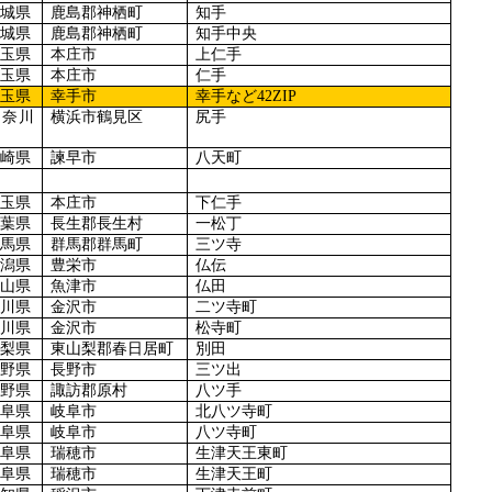
茨城県
鹿島郡神栖町
知手
茨城県
鹿島郡神栖町
知手中央
埼玉県
本庄市
上仁手
埼玉県
本庄市
仁手
埼玉県
幸手市
幸手など
42ZIP
神奈川
横浜市鶴見区
尻手
県
長崎県
諫早市
八天町
埼玉県
本庄市
下仁手
千葉県
長生郡長生村
一松丁
群馬県
群馬郡群馬町
三ツ寺
新潟県
豊栄市
仏伝
富山県
魚津市
仏田
石川県
金沢市
二ツ寺町
石川県
金沢市
松寺町
山梨県
東山梨郡春日居町
別田
長野県
長野市
三ツ出
長野県
諏訪郡原村
八ツ手
岐阜県
岐阜市
北八ツ寺町
岐阜県
岐阜市
八ツ寺町
岐阜県
瑞穂市
生津天王東町
岐阜県
瑞穂市
生津天王町