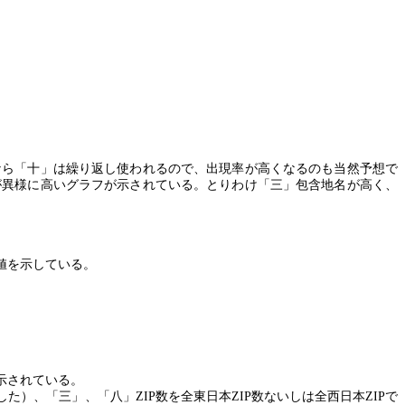
なら「十」は繰り返し使われるので、出現率が高くなるのも当然予想で
が異様に高いグラフが示されている。とりわけ「三」包含地名が高く、
値を示している。
示されている。
した）、「三」、「八」
ZIP
数を全東日本
ZIP
数ないしは全西日本
ZIP
で