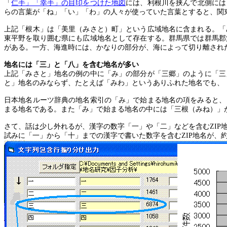
「
仁手」「幸手」の目印をつけた地図
には、利根川を挟んで北側には
らの言葉が「ね」「い」「わ」の人々が使っていた言葉とすると、関
上記「根木」は「美里（みさと）町」という広域地名に含まれる。「
東平野を取り囲む県にも広域地名として存在する。群馬県では群馬郡
がある。一方、海進時には、かなりの部分が、海によって切り離され
地名には「三」と「八」を含む地名が多い
上記「みさと」地名の例の中に「み」の部分が「三郷」のように「三
と」地名のみならず、たとえば「みわ」というありふれた地名でも、
日本地名ルーツ辞典の地名索引の「み」で始まる地名の項をみると、
まる地名である。また「み」で始まる地名の中には「三根（みね）」
さて、話は少し外れるが、漢字の数字「一」や「二」などを含む
ZIP
試みに「一」から「十」までの漢字で書いた数字を含む
ZIP
地名が、