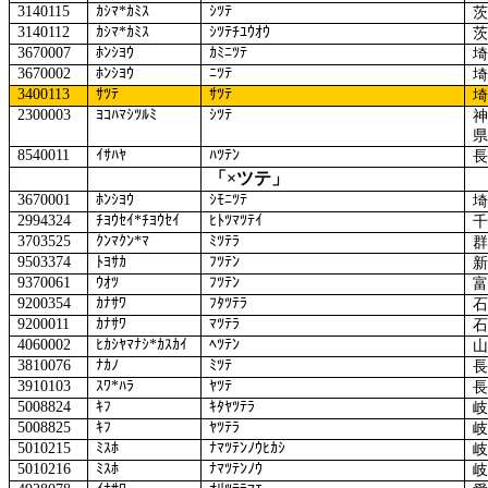
3140115
ｶｼﾏ
*
ｶﾐｽ
ｼﾂﾃ
3140112
ｶｼﾏ
*
ｶﾐｽ
ｼﾂﾃﾁﾕｳｵｳ
3670007
ﾎﾝｼﾖｳ
ｶﾐﾆﾂﾃ
3670002
ﾎﾝｼﾖｳ
ﾆﾂﾃ
3400113
ｻﾂﾃ
ｻﾂﾃ
2300003
ﾖｺﾊﾏｼﾂﾙﾐ
ｼﾂﾃ
8540011
ｲｻﾊﾔ
ﾊﾂﾃﾝ
「×ツテ」
3670001
ﾎﾝｼﾖｳ
ｼﾓﾆﾂﾃ
2994324
ﾁﾖｳｾｲ
*
ﾁﾖｳｾｲ
ﾋﾄﾂﾏﾂﾃｲ
3703525
ｸﾝﾏｸﾝ
*
ﾏ
ﾐﾂﾃﾗ
9503374
ﾄﾖｻｶ
ﾌﾂﾃﾝ
9370061
ｳｵﾂ
ﾌﾂﾃﾝ
9200354
ｶﾅｻﾜ
ﾌﾀﾂﾃﾗ
9200011
ｶﾅｻﾜ
ﾏﾂﾃﾗ
4060002
ﾋｶｼﾔﾏﾅｼ
*
ｶｽｶｲ
ﾍﾂﾃﾝ
3810076
ﾅｶﾉ
ﾐﾂﾃ
3910103
ｽﾜ
*
ﾊﾗ
ﾔﾂﾃ
5008824
ｷﾌ
ｷﾀﾔﾂﾃﾗ
5008825
ｷﾌ
ﾔﾂﾃﾗ
5010215
ﾐｽﾎ
ﾅﾏﾂﾃﾝﾉｳﾋｶｼ
5010216
ﾐｽﾎ
ﾅﾏﾂﾃﾝﾉｳ