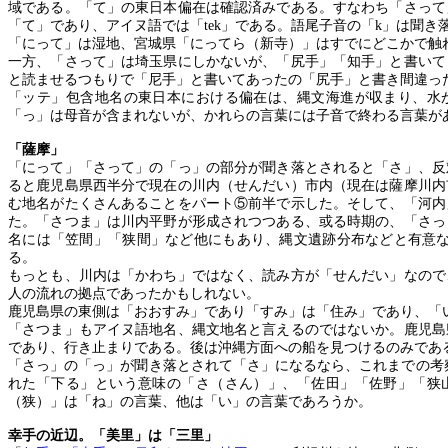
域である。「て」の東日本偏在は確認済みである。すなわち「さって
「て」であり、アイヌ語では「
tek
」である。語尾子音の「
k
」は聞き
「にって」は湿地、宮城県「にってら（新寺）」はすでにどこかで触
一方、「さって」は埼玉県にしかないが、「尻手」「知手」と書いて
と読ませるつもりで「尼手」と書いてあったの「尻手」と書き間違っ
「ッテ」包含地名の東日本における偏在は、縄文海進が収まり、水
「っ」は母音が含まれないが、かれらの言葉には子音で終わる言葉が
「薩摩」
「にって」「さって」の「っ」の部分が聞き落とされると「さ」、反
ると鹿児島県西半分で現在の川内（せんだい）市内（現在は薩摩川内
む地名がたくさんあることをパート⑤前半で示した。そして、「河内
た。「さつま」は川内平野が形成されつつある、或る時期の、「さっ
名には「笠間」「狭間」など他にもあり、縄文遺跡分布などと有意
る。
もっとも、川内は「かわち」ではなく、読み方が「せんだい」なので
人の流れの拠点であったかもしれない。
鹿児島県の東側は「おおすみ」であり「すみ」は「住み」であり、「
「さつま」もアイヌ語地名、縄文地名と言えるのではないか。鹿児島
であり、行き止まりである。後は沖縄方面への船を見つけるのみであ
「さっ」の「っ」が聞き落とされて「さ」になるなら、これまでの考
れた「下る」という意味の「さ（さん）」、「佐田」「佐野」「狭
（狭）」は「ね」の言葉、他は「い」の言葉であろうか。
幸手の近辺。「美里」は「三里」