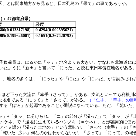
天」とは関東地方から見ると、日本列島の「果て」の事であろうか。
（
n=47
都道府県）
度
経度
586(0.013317198)
0.4294(0.002595621)
905(0.199626001)
0.1651(0.267420792)
子負荷量は、はるかに「ッテ」地名よりも大きい。すなわち北海道には
いたように「新田」と書いて「にった」と読む東日本偏在地名がある
）」地名の多くは、「にった」や「にた」や「にいだ」が音読みされ
m
ほど下った支流に「幸手（さって）」がある。支流といっても利根川
な地名である「にって」と「さって」がある。
（「仁手」「幸手」の目
する「ぽろ」が起源であることが通説になっている。ただ、「乾いた
ッ」
+
「タッ」に分けられ、「ニ」の部分が「湿った」で「タッ」が「
ッ
-
ケネ」で「湿地に生えているハンノキ（＝ケネ）」と形容詞的に使わ
アイヌ語の「湿った土地の」という意味で、「さって（幸手）」の「
「乾いた
+
広い」何なのかはわからないが、「さって」「にって」の場