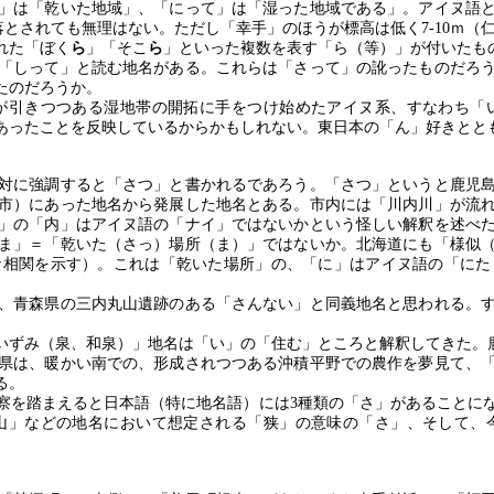
」は「乾いた地域」、「にって」は「湿った地域である」。アイヌ語
落とされても無理はない。ただし「幸手」のほうが標高は低く
7-10
ｍ（
れた「ぼく
ら
」「そこ
ら
」といった複数を表す「ら（等）」が付いたも
「しって」と読む地名がある。これらは「さって」の訛ったものだろ
たのだろうか。
が引きつつある湿地帯の開拓に手をつけ始めたアイヌ系、すなわち「
あったことを反映しているからかもしれない。東日本の「ん」好きとと
対に強調すると「さつ」と書かれるであろう。「さつ」というと鹿児
市）にあった地名から発展した地名とある。市内には「川内川」が流
」の「内」はアイヌ語の「ナイ」ではないかという怪しい解釈を述べ
ま」＝「乾いた（さっ）場所（ま）」ではないか。北海道にも「様似
な相関を示す）。これは「乾いた場所」の、「に」はアイヌ語の「にた
、青森県の三内丸山遺跡のある「さんない」と同義地名と思われる。
いずみ（泉、和泉）」地名は「い」の「住む」ところと解釈してきた。
県は、暖かい南での、形成されつつある沖積平野での農作を夢見て、
る。
察を踏まえると日本語（特に地名語）には
3
種類の「さ」があることに
山」などの地名において想定される「狭」の意味の「さ」、そして、