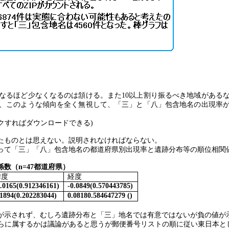
なるほど少なくなるのは頷ける。また
10
以上割り振るべき地域がある
、このような傾向を全く無視して、「三」と「八」包含地名の出現率
クすればダウンロードできる
)
たものとは思えない。説明されなければならない。
って「三」「八」包含地名の都道府県別出現率と遺跡分布等の順位相関
係数（
n=47
都道府県）
緯度
経度
0.0165(0.912346161)
-0.0849(0.570443785)
.1894(0.202283044)
0.08180.584647279 ()
が示されず、むしろ遺跡分布と「三」地名では有意ではないが負の値が
らに属するかは議論があると思うが郵便番号リストの順に従い東日本と