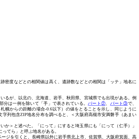
遺跡密度などとの相関値は高く、遺跡数などとの相関は「ッテ」地名に
ているが、以北の、北海道、岩手、秋田県、宮城県でも出現がある。例
部分は一例を除いて「手」で表されている。
パート②
、
パート③
で、
（札幌からの距離の場合
-0.6
以下）の値をとることを示し、同じように
文字列包含
ZIP
地名分布を調べると、＜大阪府高槻市安満磐手（あまい
ないか＞と述べた。「にって」にすると埼玉県にも「にって（仁手）」
にってら」と呼ぶ地名がある。
ページを引くと、長崎県以外に岩手県北上市、佐賀県、大阪府箕面、高