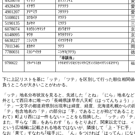
4928078
ｲﾅｻﾜ
ｵﾘﾂﾃﾗﾏｴ
4928439
ｲﾅｻﾜ
ﾅﾅﾂﾃﾗ
4901207
ｱﾏ
*
ﾐﾜ
ﾌﾀﾂﾃﾗ
5108021
ﾖﾂｶｲﾁ
ﾏﾂﾃﾗ
5190135
ｶﾒﾔﾏ
ﾐﾂﾃﾗ
6078074
ｷﾖｳﾄｼﾔﾏｼﾅ
ｵﾄﾜｵﾂﾃ
6148095
ﾔﾜﾀ
ﾔﾜﾀｸﾂﾃﾝ
6638227
ﾆｼﾉﾐﾔ
ｲﾏﾂﾃｻｲｹ
7011346
ｵｶﾔﾏ
ﾂﾃﾗ
7780031
ﾐﾖｼ
*
ｲｹﾀ
ﾆｼﾔﾏ
(
ﾂﾃﾗ
)
「非該当」
9790622
ﾌﾀﾊ
*
ﾄﾐｵｶ
ﾄｳｷﾖｳﾃﾝﾘﾖｸﾌｸｼﾏﾀｲ
2
ｹﾝｼﾘﾖｸﾊﾂﾃﾝｼﾖｺｳﾅｲ
)
福
下に上記リストを基に「ッテ」「ツテ」を区別して行った順位相関値
負うところが大きいことがわかる。
「ッテ」地名分布状況を見ると、先述した「とね」「にら」地名など
外として西日本に唯一の「長崎県諌早市八天町（はってんちょう）
「テ」一文字の都道府県別出現率は緯度、経度、北海道札幌からの
「テ」包含地名の「テ」の部分は「手」であることが殆どであること
わて）町より西には一件もない＞ことをも指摘した。「ッテ」の「テ
また、平らな「面」をあらわす「も」をとりあげ、関東以北では、＜
という広域欄に記載される地名ではないが、隣接して「上・下仁手」
なお「果て」すなわち｢端手｣に、「ん」をつければ「はってん」に