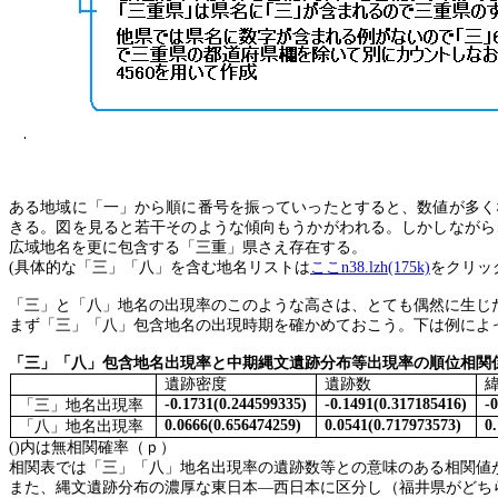
ある地域に「一」から順に番号を振っていったとすると、数値が多く
きる。図を見ると若干そのような傾向もうかがわれる。しかしながら
広域地名を更に包含する「三重」県さえ存在する。
(
具体的な「三」「八」を含む地名リストは
ここ
n38.lzh(175k)
をクリッ
「三」と「八」地名の出現率のこのような高さは、とても偶然に生じ
まず「三」「八」包含地名の出現時期を確かめておこう。下は例によ
「三」「八」包含地名出現率と中期縄文遺跡分布等出現率の順位相関
遺跡密度
遺跡数
-0.1731(0.244599335)
-0.1491(0.317185416)
-
「三」地名出現率
0.0666(0.656474259)
0.0541(0.717973573)
0
「八」地名出現率
()
内は無相関確率（ｐ）
相関表では「三」「八」地名出現率の遺跡数等との意味のある相関値
また、縄文遺跡分布の濃厚な東日本―西日本に区分し（福井県がどち