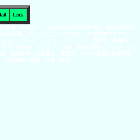
ail
Link
料駐車場，医学博士，日本消化器病学会専門医，消化器病専門
支部評議員，インフルエンザワクチン，肺炎球菌ワクチン，ニ
防ワクチン，サーバリックス，ジフテリア，百日咳，破傷風，
般，小児，糖尿病，インスリン治療，生活習慣病，メタボリック
務，医療事務，准看護師，看護師，HBV，近畿大学医学部，
，放射線科，特殊，完備，予約