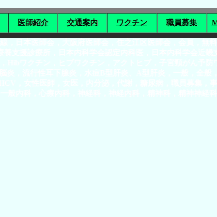
医師紹介
交通案内
ワクチン
職員募集
M
号線，日本医師会，大阪府医師会，住之江区医師会，会員，無
療養支援診療所，日本内科学会認定内科医，日本内科学会近畿
，Hibワクチン，ヒブワクチン，アクトヒブ，子宮頸がん予
本脳炎，流行性耳下腺炎，水痘B型肝炎、A型肝炎，一般，全
HCV，女性医師，女医，内分泌，代謝，糖尿病，職員募集，事
一般内科，心療内科，神経科，神経内科，精神科，精神神経科