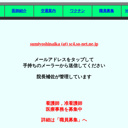
医師紹介
交通案内
ワクチン
職員募集
M
sumiyoshinaika (at) sc4.so-net.ne.jp
メールアドレスを
タップして
手持ちのメーラーから送信してください
院長補佐が管理しています
看護師，准看護師
医療事務を募集中
詳細は「職員募集」へ