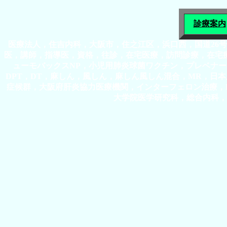
診療案内
医療法人，住吉内科，大阪市，住之江区，浜口西，国道26
医，講師，指導医，資格，往診，在宅医療，訪問診療，在宅
ューモバックスNP，小児用肺炎球菌ワクチン，プレベナー
DPT，DT，麻しん，風しん，麻しん風しん混合，MR，日
症候群，大阪府肝炎協力医療機関，インターフェロン治療，
大学院医学研究科，総合内科，