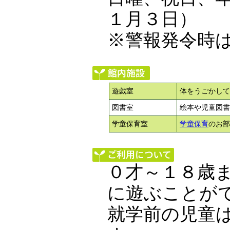
１月３日）
※警報発令時
遊戯室
体をうごかして
図書室
絵本や児童図書
学童保育室
学童保育
のお部
０才～１８歳
に遊ぶことが
就学前の児童