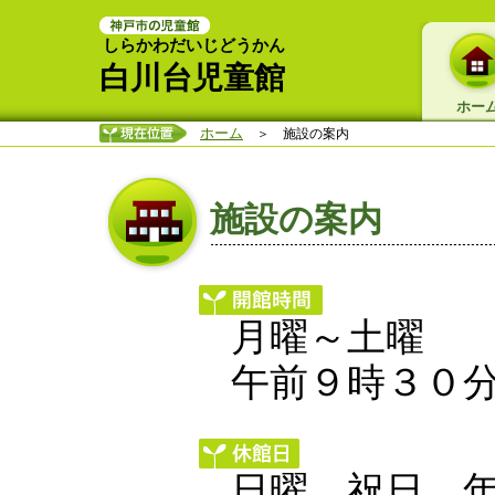
しらかわだいじどうかん
白川台児童館
ホー
ホーム
＞ 施設の案内
施設の案内
月曜～土曜
午前９時３０
日曜、祝日、