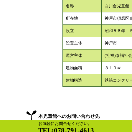
名称
白川台児童館
所在地
神戸市須磨区
設立
昭和５６年 
設置主体
神戸市
運営主体
(社福)泰福祉
建物面積
３１９㎡
建物構造
鉄筋コンクリ
本児童館へのお問い合わせ先
お気軽にお問合せください。
TEL:078-791-4613