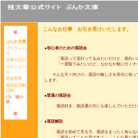
こんなお仕事 お引き受けいたします。
ぶんか文庫
●初心者のための落語会
プロフィー
ル
「落語って流行ってるみたいだけど、面白い
文華の日記
「一度観てみたいけど、なかなか観に行くチャ
スケジュー
ル
そんな方々向けの、落語の愉しさを存分に知って
学校寄席
します。
落語会活動
記録
●普通の落語会
CD「噺の
華」
落語好き、落語通の方にも楽しんでいただける
●落語解説
落語を初めて見る方、落語をまったく知らな
「落語ってこんな芸ですよ」「こんな風に楽し