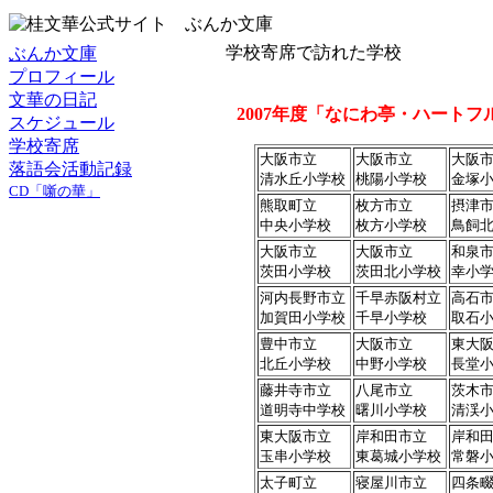
学校寄席で訪れた学校
ぶんか文庫
プロフィール
文華の日記
2007年度「なにわ亭・ハート
スケジュール
学校寄席
大阪市立
大阪市立
大阪
落語会活動記録
清水丘小学校
桃陽小学校
金塚
CD「噺の華」
熊取町立
枚方市立
摂津
中央小学校
枚方小学校
鳥飼
大阪市立
大阪市立
和泉
茨田小学校
茨田北小学校
幸小
河内長野市立
千早赤阪村立
高石
加賀田小学校
千早小学校
取石
豊中市立
大阪市立
東大
北丘小学校
中野小学校
長堂
藤井寺市立
八尾市立
茨木
道明寺中学校
曙川小学校
清渓
東大阪市立
岸和田市立
岸和
玉串小学校
東葛城小学校
常磐
太子町立
寝屋川市立
四条