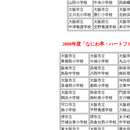
山田小学校
中央小学校
四条
大阪市立
大阪市立
大阪
立川北小学校
豊仁小学校
北粉
大阪府立
大阪府立
大阪
中津養護学校
交野養護学校
本庄
2008年度「なにわ亭・ハート
大阪市立
大阪市立
大阪
東都島小学校
今福小学校
丸山
阪南市立
高槻市立
和泉
鳥取中学校
川西中学校
南松
大阪市立
大阪市立
河内
喜連西小学校
都島小学校
立東
大阪市立
和泉市立
門真
鶴浜小学校
南松尾小学校
古川
守口市立
大阪市立
大阪
南小学校
平野養護学校
刀根
堺市立
堺市立
太子
竹城台東小学校
高倉台西小学校
中学
東大阪市立
大阪市立
豊中