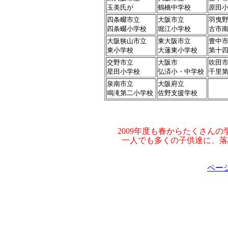
玉美氏が
鶴橋中学校
原田
四条畷市立
大阪市立
羽曳
四条畷小学校
堀江小学校
古市
大阪狭山市立
東大阪市立
豊中
東小学校
大蓮東小学校
第十
交野市立
大阪市
吹田
星田小学校
弘済小・中学校
千里
泉南市立
大阪府立
鳴滝第二小学校
佐野支援学校
2009年度も春からたくさん
一人でも多くの子供達に、落
ペー