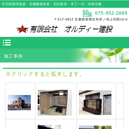
住宅新築増改築・店舗建築改装・別注家具・木工一式・内装全般
075-952-2669
〒617-0813 京都府長岡京市井ノ内上印田10-6
施工事例
※クリックすると拡大します。