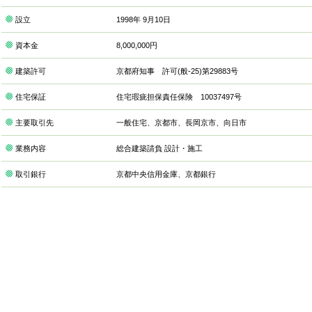
設立
1998年 9月10日
資本金
8,000,000円
建築許可
京都府知事 許可(般-25)第29883号
住宅保証
住宅瑕疵担保責任保険 10037497号
主要取引先
一般住宅、京都市、長岡京市、向日市
業務内容
総合建築請負 設計・施工
取引銀行
京都中央信用金庫、京都銀行