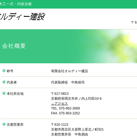
木工一式・内装全般
〒6
会社概要
称号
有限会社オルディー建設
代表者
代表取締役 中島裕司
本社所在地
〒617-0813
京都府長岡京市井ノ内上印田10-6
→アクセス
TEL. 075-952-2669
FAX. 075-953-2252
京都営業所
〒610-1121
京都市西京区大原野上里北ノ町921
京都営業所長 中島朋由