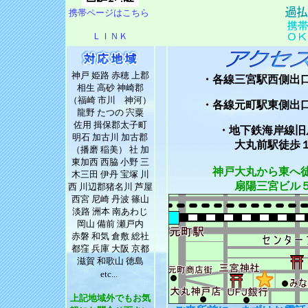
携帯ページはこちら
ＬＩＮ
Ｋ
神戸 姫路 赤穂 上郡
・各線三宮駅西側出
相生 高砂 神崎郡
（福崎 市川 神河）
・各線元町駅東側出
龍野 たつの 宍粟
佐用 揖保郡太子町
・地下鉄海岸線旧
明石 加古川 加古郡
大丸前駅徒歩
（播磨 稲美） 社 加
東加西 西脇 小野 三
神戸大丸から東へ
木三田 伊丹 宝塚 川
扇陽三宮ビル
西 川辺郡猪名川 芦屋
西宮 尼崎 丹波 篠山
淡路 洲本 南あわじ
岡山 備前 瀬戸内
赤磐 和気 倉敷 総社
都窪 兵庫 大阪 京都
滋賀 和歌山 徳島
etc...
上記地域外でもお気