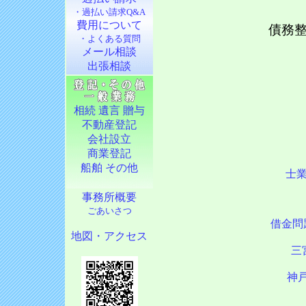
・過払い請求Q&A
費用について
債務
・よくある質問
メール相談
出張相談
相続 遺言 贈与
不動産登記
会社設立
商業登記
船舶 その他
士
事務所概要
ごあいさつ
借金問
地図・アクセス
三
神