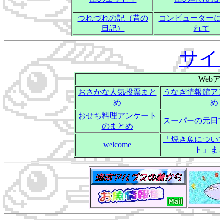
つれづれの記（昔の
コンピューター
日記）
れて
サイ
Web
おさかな人気投票まと
うなぎ情報館ア
め
め
おせち料理アンケート
スーパーの元日
のまとめ
「焼き魚につい
welcome
ト」ま