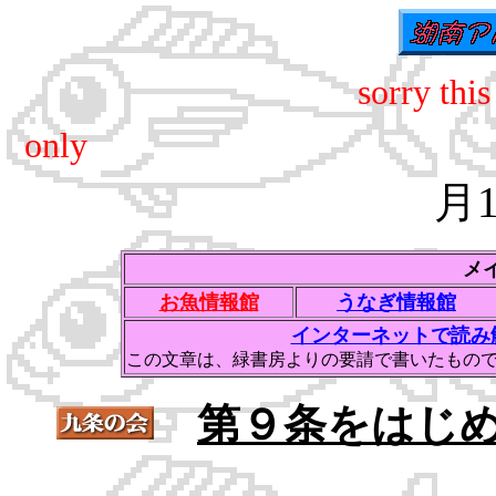
sorry this
20
only
月
メ
お魚情報館
うなぎ情報館
インターネットで読み
この文章は、緑書房よりの要請で書いたもの
第９条をはじ