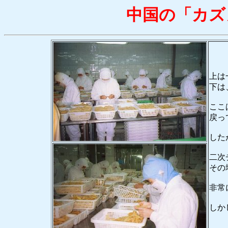
中国の「カズ
上は
下は
ここ
戻っ
した
二次
その
非常
しか