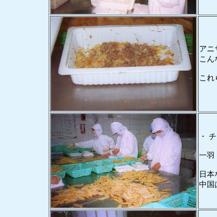
アニ
こん
これ
・ 
一羽
日本
中国