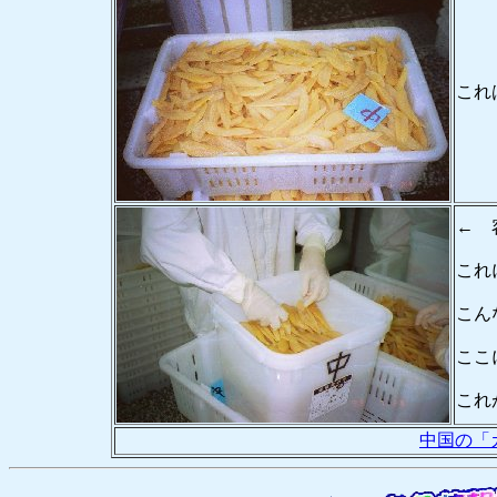
これ
← 
これ
こん
ここ
これ
中国の「