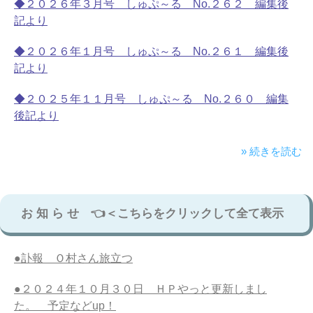
◆２０２６年３月号 しゅぷ～る No.２６２ 編集後
記より
◆２０２６年１月号 しゅぷ～る No.２６１ 編集後
記より
◆２０２５年１１月号 しゅぷ～る No.２６０ 編集
後記より
» 続きを読む
お 知 ら せ 👈＜こちらをクリックして全て表示
●訃報 Ｏ村さん旅立つ
●２０２４年１０月３０日 ＨＰやっと更新しまし
た。 予定などup！