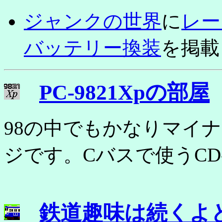
ジャンクの世界
に
レー
バッテリー換装
を掲載
PC-9821Xpの部屋
98の中でもかなりマイ
ジです。Cバスで使うCD
鉄道趣味は続くよ