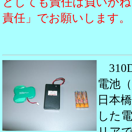
としても責任は負いかね
責任」でお願いします。
310
電池（V
日本
した電
リアで