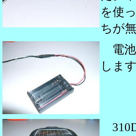
を使
ちが
電池
しま
310