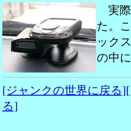
実際
た。
ック
の中
[ジャンクの世界に戻る]
る]