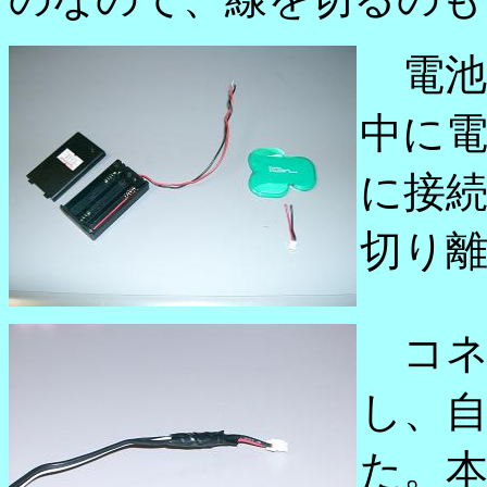
電池
中に電
に接
切り
コネ
し、
た。