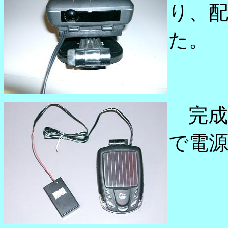
り、
た。
完成
で電