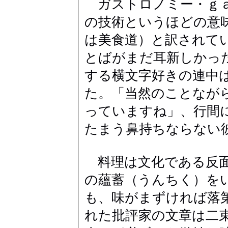
ガストロノミー・ｇａ
の技術というほどの意
は美食道）と訳されて
とばがまだ耳新しかっ
する横文字好きの連中
た。「当然のことなが
っていますね」、行間
たまう鼻持ちならない
料理は文化である反面
の蘊蓄（うんちく）を
も、味がまずければ落
れた批評家の文章は二