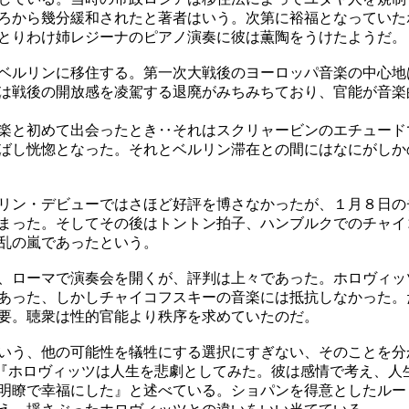
ろから幾分緩和されたと著者はいう。次第に裕福となっていた
とりわけ姉レジーナのピアノ演奏に彼は薫陶をうけたようだ。
ベルリンに移住する。第一次大戦後のヨーロッパ音楽の中心地
は戦後の開放感を凌駕する退廃がみちみちており、官能が音楽
楽と初めて出会ったとき‥それはスクリャービンのエチュード
ばし恍惚となった。それとベルリン滞在との間にはなにがしか
リン・デビューではさほど好評を博さなかったが、１月８日の
まった。そしてその後はトントン拍子、ハンブルクでのチャイ
乱の嵐であったという。
、ローマで演奏会を開くが、評判は上々であった。ホロヴィッ
あった、しかしチャイコフスキーの音楽には抵抗しなかった。
要。聴衆は性的官能より秩序を求めていたのだ。
いう、他の可能性を犠牲にする選択にすぎない、そのことを分
『ホロヴィッツは人生を悲劇としてみた。彼は感情で考え、人
明瞭で幸福にした』と述べている。ショパンを得意としたルー