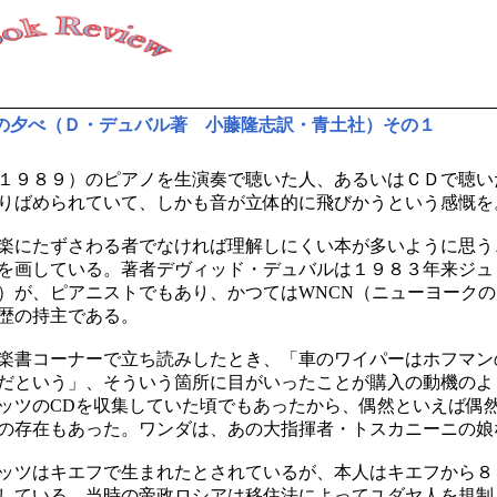
の夕べ（Ｄ・デュバル著 小藤隆志訳・青土社）その１
１９８９）のピアノを生演奏で聴いた人、あるいはＣＤで聴い
りばめられていて、しかも音が立体的に飛びかうという感慨を
楽にたずさわる者でなければ理解しにくい本が多いように思う
を画している。著者デヴィッド・デュバルは１９８３年来ジュ
）が、ピアニストでもあり、かつてはWNCN（ニューヨークの
歴の持主である。
楽書コーナーで立ち読みしたとき、「車のワイパーはホフマン
だという」、そういう箇所に目がいったことが購入の動機のよ
ッツのCDを収集していた頃でもあったから、偶然といえば偶
の存在もあった。ワンダは、あの大指揮者・トスカニーニの娘
ッツはキエフで生まれたとされているが、本人はキエフから８
している。当時の帝政ロシアは移住法によってユダヤ人を規制