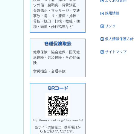
よくある質問
ツ外傷・腱鞘炎・背骨矯正・
骨盤矯正・マッサージ・交通
採用情報
事故・肩こり・膝痛・捻挫・
骨折・脱臼・打撲・捻挫・便
リンク
秘・頭痛・歩行指導など
個人情報保護方針
サイトマップ
健康保険・協会健保・国民健
康保険・共済保険・その他保
険
労災指定・交通事故
http://www.eonet.ne.jp/~hirazawa/m/
当サイトの情報は、携帯電話か
らもご覧いただけます。