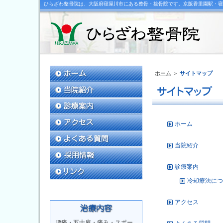
ひらざわ整骨院は、大阪府寝屋川市にある整骨・接骨院です。京阪香里園駅・寝
ホーム
＞
サイトマップ
ホーム
当院紹介
診療案内
冷却療法につ
アクセス
腰痛・五十肩・痛み・スポー