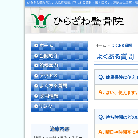
ひらざわ整骨院は、大阪府寝屋川市にある整骨・接骨院です。京阪香里園駅・寝
ホーム
＞
よくある質問
Q.
健康保険は使え
A.
はい、使えます
Q.
待ち時間はどの
A.
曜日や時間帯にも
腰痛・五十肩・痛み・スポー