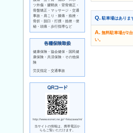
ツ外傷・腱鞘炎・背骨矯正・
骨盤矯正・マッサージ・交通
事故・肩こり・膝痛・捻挫・
Q.
駐車場はありま
骨折・脱臼・打撲・捻挫・便
秘・頭痛・歩行指導など
A.
無料駐車場が2
い。
健康保険・協会健保・国民健
康保険・共済保険・その他保
険
労災指定・交通事故
http://www.eonet.ne.jp/~hirazawa/m/
当サイトの情報は、携帯電話か
らもご覧いただけます。