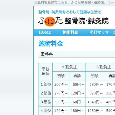
大阪府羽曳野市
にある、
ふじた整骨院・鍼灸院
。ウォ
HOME
｜
施術料金
｜
小顔マッサージ
施術料金
柔整科
１割負担
３割負担
手技
療法
初診
再診
初診
再
１部位
200円～
60円～
590円～
170
２部位
270円～
120円～
820円～
350
３部位
350円～
160円～
1040円～
480
４部位
420円～
180円～
1260円～
540