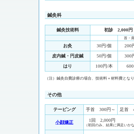
鍼灸科
鍼灸技術料
初診 2,000円
首・
お灸
30円/個
20
皮内鍼・円皮鍼
50円/個
30
はり
100円/本
60
（注）鍼灸自費診療の場合、技術料＋材料費とな
その他
テーピング
手首 300円～
足首 
1回 2,000円
小顔矯正
（初回のみ、結果に満足いか