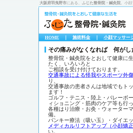
大阪府羽曳野市
にある、
ふじた整骨院・鍼灸院
。小顔
HOME
｜
施術料金
｜
小顔マッサージ
その痛みがなくなれば 何がし
整骨院・鍼灸院をとおして健康に
たく、いろいろと
ご相談を受け付けております。
交通事故による怪我やスポーツ外
り、
交通事故の患者さんは地域でもト
ます！
ゴルフ・テニス・陸上・バレーボ
ィショニング・筋肉のケア等も行
各種はり治療・お灸・ウォーター
備。
バンキー療法（吸い玉）・ダイエ
メディカルリフトアップ（小顔矯
い。