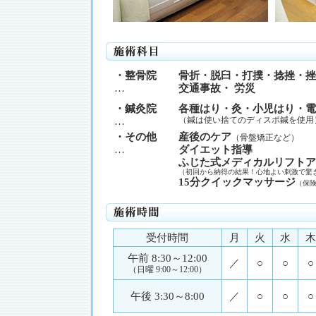
・整骨院
骨折・脱臼・打撲・捻挫・挫
…
交通事故・ 労災
・鍼灸院
各種はり・灸・小児はり・電
…
（鍼は使い捨てのディスポ鍼を使用
・その他
産後のケア
（骨盤矯正など）
…
ダイエット指導
ふじた式メディカルリフトア
（初回から納得の結果！心地よい刺激で驚
15分クイックマッサージ
（保
受付時間
月
火
水
木
午前 8:30～12:00
／
○
○
○
（日曜 9:00～12:00）
午後 3:30～8:00
／
○
○
○