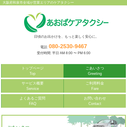
大阪府和泉市全域が営業エリアのケアタクシー
日頃のお出かけを、もっと楽しく安心に。
080-2530-9467
電話:
受付時間: 平日 AM 8:00 〜 PM 6:00
トップページ
ごあいさつ
Top
Greeting
サービス概要
ご利用料金
Service
Fare
よくあるご質問
お問い合わせ
FAQ
Contact