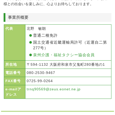
様との出会いを楽しみに、心よりお待ちしております。
事業所概要
代表
北野 敏朗
普通二種免許
国土交通省近畿運輸局許可（近運自二第
277号）
泉州介護・福祉タクシー協会会員
所在地
〒594-1132 大阪府和泉市父鬼町280番地の1
電話番号
080-2530-9467
FAX番号
0725-99-0264
e-mailア
trnq90569@zeus.eonet.ne.jp
ドレス