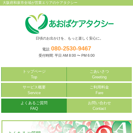
大阪府和泉市全域が営業エリアのケアタクシー
日頃のお出かけを、もっと楽しく安心に。
080-2530-9467
電話:
受付時間: 平日 AM 8:00 〜 PM 6:00
トップページ
ごあいさつ
Top
Greeting
サービス概要
ご利用料金
Service
Fare
よくあるご質問
お問い合わせ
FAQ
Contact