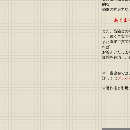
的な
婚姻の拘束力や
あくま
また、当協会の
よく戴くご質問
また直接ご質問
れば
お答えいたしま
疑問を解消し、
☆ 当協会では
詳しくは
プライ
☆著作権と引用