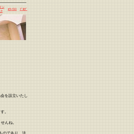
リン
ｴﾗｰﾘｽﾄ
ﾌﾞﾛｸﾞ
ク
協会を設立いたし
ます。
ませんね。
ものであり、法