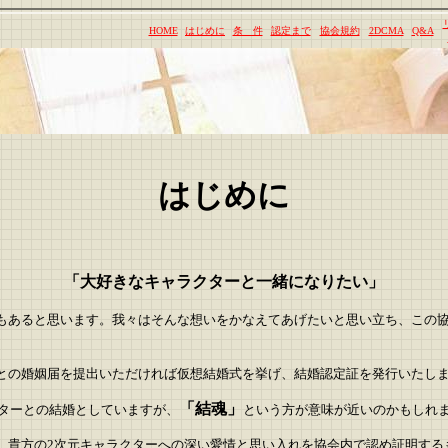
HOME
はじめに
条 件
認定まで
協会規約
2DCMA
Q&A
はじめに
「大好きなキャラクターと一緒になりたい」
もあると思います。我々はそんな想いをかなえてあげたいと思い立ち、この
との婚姻届を提出いただければ仮想結婚式を挙げ、結婚認定証を発行いたし
「結魂」
ターとの結婚としていますが、
という方が意味が近いのかもしれ
、貴方の2次元キャラクターへの深い愛情と思い入れを協会内で認め証明する