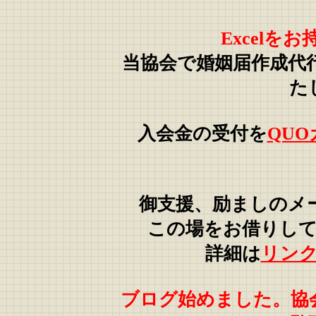
Excelを
当協会で婚姻届作成代
た
入会金の受付を
QUO
御支援、励ましのメ
この場をお借りして御
詳細は
リン
ブログ始めました。協