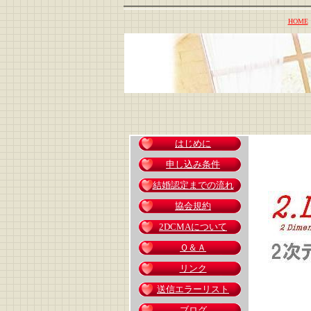
HOME
はじめに
申し込み条件
結婚認定までの流れ
協会規約
2DCMAについて
Ｑ＆Ａ
リンク
送信エラーリスト
ブログ