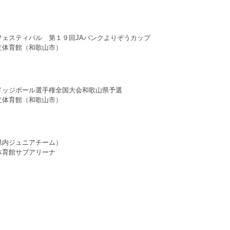
フェスティバル 第１９回JAバンクよりぞうカップ
立体育館（和歌山市）
ドッジボール選手権全国大会和歌山県予選
立体育館（和歌山市）
県内ジュニアチーム）
体育館サブアリーナ