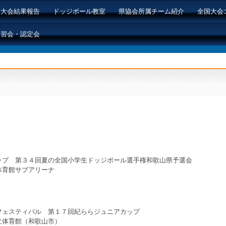
大会結果報告
ドッジボール教室
県協会所属チーム紹介
全国大会
講習会・認定会
ップ 第３４回夏の全国小学生ドッジボール選手権和歌山県予選会
体育館サブアリーナ
フェスティバル 第１７回紀ららジュニアカップ
立体育館（和歌山市）