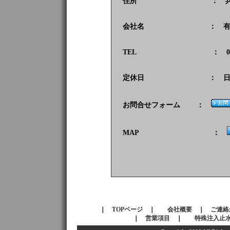
住所 ： 兵庫県明石市魚
会社名 ： 有限会社
TEL ： 078-946-16
定休日 ： 日・
お問合せフォーム ：
MAP ：
｜
TOPページ
｜
会社概要
｜
ご連絡
｜
営業項目
｜
特殊注入止