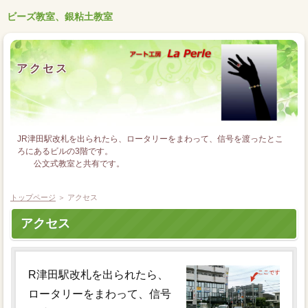
ビーズ教室、銀粘土教室
アクセス
JR津田駅改札を出られたら、ロータリーをまわって、信号を渡ったとこ
ろにあるビルの3階です。
公文式教室と共有です。
駐輪は可能ですが、お車の駐車場はございません。
トップページ
＞ アクセス
● 大阪府枚方市津田駅前１丁目サンヴィアンテビル３Ｆ
（JR学研都市線津田駅前ロータリーを左にまわって信号向い）
アクセス
公文式 枚方津田教室内
R津田駅改札を出られたら、
ロータリーをまわって、信号