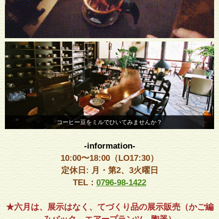
スタッフが一杯一杯、愛情込めて珈琲を。
コーヒー豆をミルでひいてみませんか？
-information-
10:00〜18:00（LO17:30）
定休日: 月・第2、3火曜日
TEL：
0796-98-1422
★六月は、展示はなく、てづくり品の展示販売（かご編