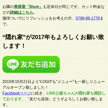
お隣の
美容室「Blum」
も定休日が同じです。カット料金な
どの
詳細はこちら
。
珈琲ついでにリフレッシュをお考えの方、
0796-98-1778
ま
で。
“隠れ家”が2017年もよろしくお願い致
します！
2015年10月21日より“LOGO”も“メニュー”も一新しリニュー
アルオープン致しました！
Facebookページ
に続き、
LINE@森ちゃんの隠れ家も開設し
ております
、「友だち追加」どうぞよろしくお願い致しま
す。