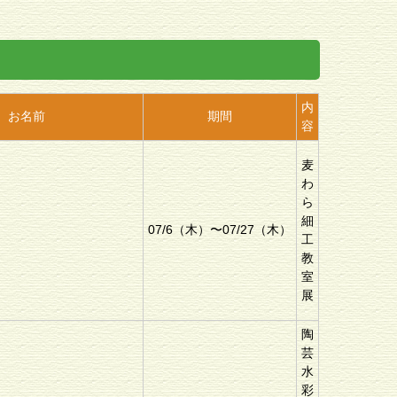
内
お名前
期間
容
麦
わ
ら
細
07/6（木）〜07/27（木）
工
教
室
展
陶
芸
水
彩