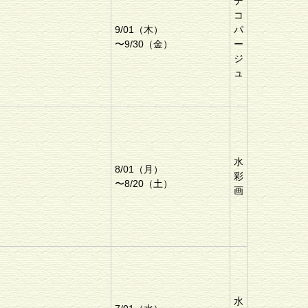
デ
コ
9/01（木）
パ
〜9/30（金）
ー
ジ
ュ
水
8/01（月）
彩
〜8/20（土）
画
水