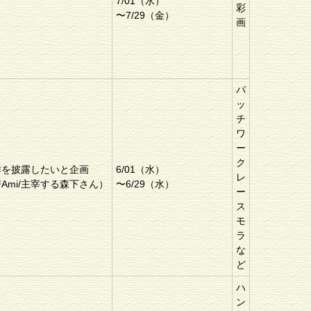
7/01（水）
彩
〜7/29（金）
画
パ
ッ
チ
ワ
ー
ク
作を披露したいと企画
6/01（水）
レ
Ami/主宰する森下さん）
〜6/29（水）
ー
ス
モ
ラ
な
ど
ハ
ン