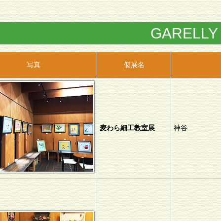
GARELLY
写真
個展名
麦わら細工教室展
神谷