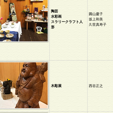
陶芸
圓山慶子
水彩画
坂上和美
スラリークラフト人
久世真寿子
形
木彫展
西谷正之