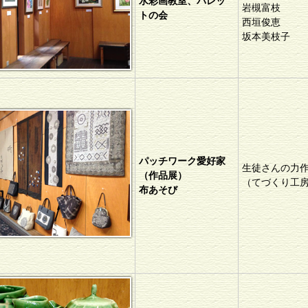
水彩画教室、パレッ
岩槻富枝
トの会
西垣俊恵
坂本美枝子
パッチワーク愛好家
生徒さんの力
（作品展）
（てづくり工房
布あそび