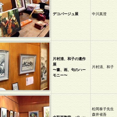
デコパージュ展
中川真澄
片村清、和子の遺作
展
片村清、和子
〜書、画、句のハー
モニー〜
松岡泰子先生
森井省吾