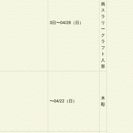
画
ス
ラ
3日〜04/28（日）
リ
ー
ク
ラ
フ
ト
人
形
木
〜04/22（日）
彫