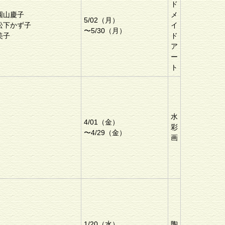
ド
圓山慶子
メ
5/02（月）
松下かず子
イ
〜5/30（月）
美子
ド
ア
ー
ト
水
4/01（金）
彩
〜4/29（金）
画
1/20（水）
陶