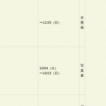
水
〜11/20（日）
墨
画
写
10/04（火）
真
〜10/23（日）
展