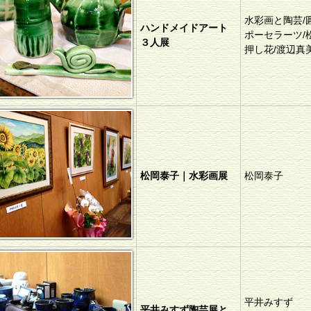
水彩画と陶芸/
ハンドメイドアート
ポーセラーツ/
３人展
押し花/渡辺真
松岡泰子｜水彩画展
松岡泰子
平井みすず
平井みすず陶芸展と