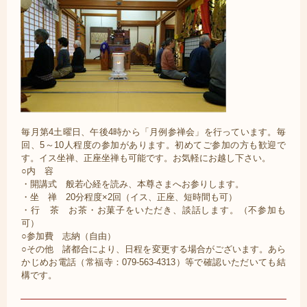
毎月第4土曜日、午後4時から「月例参禅会」を行っています。毎
回、5～10人程度の参加があります。初めてご参加の方も歓迎で
す。イス坐禅、正座坐禅も可能です。お気軽にお越し下さい。
○内 容
・開講式 般若心経を読み、本尊さまへお参りします。
・坐 禅 20分程度×2回（イス、正座、短時間も可）
・行 茶 お茶・お菓子をいただき、談話します。（不参加も
可）
○参加費 志納（自由）
○その他 諸都合により、日程を変更する場合がございます。あら
かじめお電話（常福寺：079-563-4313）等で確認いただいても結
構です。