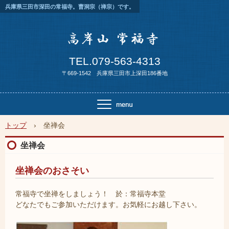
兵庫県三田市深田の常福寺。曹洞宗（禅宗）です。
TEL.079-563-4313
〒669-1542 兵庫県三田市上深田186番地
トップ
›
坐禅会
坐禅会
坐禅会のおさそい
常福寺で坐禅をしましょう！ 於：常福寺本堂
どなたでもご参加いただけます。お気軽にお越し下さい。