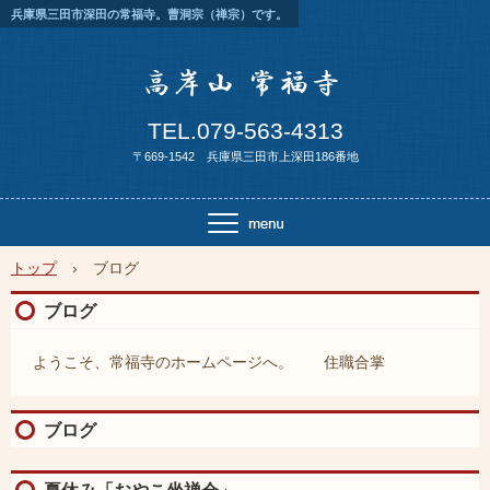
兵庫県三田市深田の常福寺。曹洞宗（禅宗）です。
TEL.079-563-4313
〒669-1542 兵庫県三田市上深田186番地
トップ
›
ブログ
ブログ
ようこそ、常福寺のホームページへ。 住職合掌
ブログ