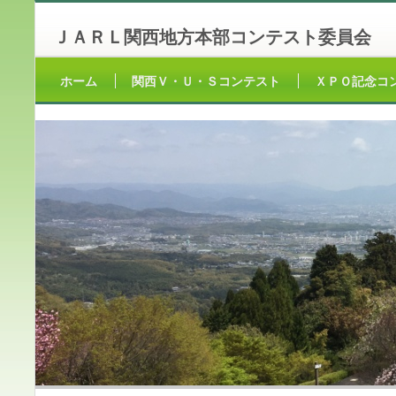
ＪＡＲＬ関西地方本部コンテスト委員会
ホーム
関西Ｖ・Ｕ・Ｓコンテスト
ＸＰＯ記念コ