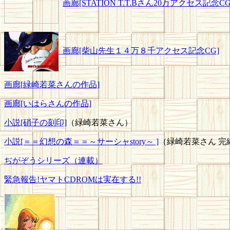
画廊[STATION T.T.Bさん20万アクセス記念CG
画廊[柴山先生１４万８千アクセス記念CG]
画廊[緑崎若菜さんの作品]
画廊[いはらさんの作品]
小説[硝子の刻印]
（緑崎若菜さん）
小説[＝＝幻想の森＝＝～サーシャstory～ ]
（緑崎若菜さん 完
ぢがぞうシリーズ（連載）
緊急報告!ヤマトCDROMは実在する!!