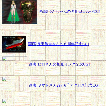
画廊[つんちゃんの強化型ゴルバCG]
画廊[長田亀吉さんの６周年記念CG]
画廊[ヒロさんの相互リンク記念CG]
画廊[ヤマドさん29万6千アクセス記念CG]