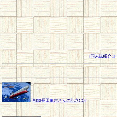
[同人誌紹介コ
画廊[長田亀吉さんの記念CG]