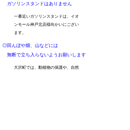
ガソリンスタンドはありません
一番近いガソリンスタンドは、イオ
ンモール神戸北店様向かいにござい
ます。
◎田んぼや畑、山などには
無断で立ち入らないようお願いします
大沢町では、動植物の保護や、自然
保護に取り組んでおります。
動植物を荒したり、ゴミのポイ捨て
などなさらないようご注意いただ
き、神戸市内に残された貴重な田園
の町大沢と地球環境を皆様で守って
いきましょう。
◎急カーブ、上り坂下り坂が多いです