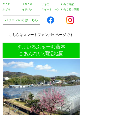
ＴＯＰ
ＩＮＦＯ
いちご
いちご宅配
ぶどう
イチジク
スイートコーン
いちご狩り閉園
パソコンの方はこちら
こちらはスマートフォン用のページです
すまいるふぁーむ藤本
ごあんない/周辺地図