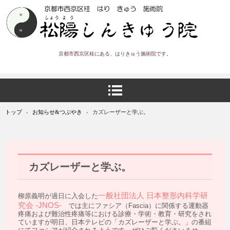
京都市西京区桂にある、はりきゅう施術院です。
トップ
›
お知らせ&つぶやき
›
カズレーザーと学ぶ。
カズレーザーと学ぶ。
一般社団法人 日本整形内科学研
柳原義明が過日に入会した
究会 -JNOS-
では主にファシア（Fascia）に関係する運動器
疼痛および難治性疼痛等における診療・学術・教育・研究をされ
ていますが明日、日本テレビの「カズレーザーと学ぶ。」の番組