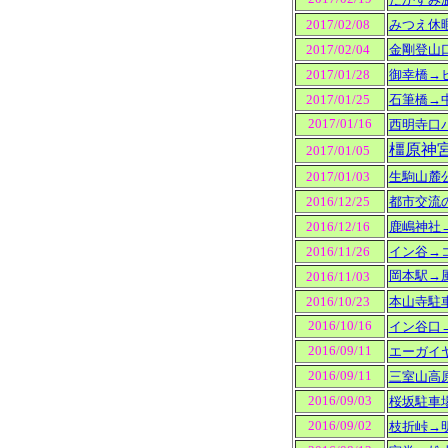
2017/02/08
みつえ休
2017/02/04
金剛登山
2017/01/28
御幸橋→
2017/01/25
石筆橋→
2017/01/16
西明寺口
橿原神
2017/01/05
2017/01/03
生駒山麓
2016/12/25
都市交流
2016/12/16
鹿嶋神社
2016/11/26
イン谷→
岡本駅→
2016/11/03
2016/10/23
本山寺駐
2016/10/16
イン谷口
2016/09/11
エーガイ
2016/09/11
三室山高
2016/09/03
桜坂駐車
2016/09/02
枝折峠→