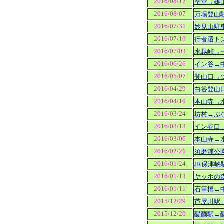
2016/08/12
室堂
→雄
2016/08/07
万場登山
2016/07/31
妙見山駐
2016/07/10
行者還ト
2016/07/03
水越峠→
2016/06/26
イン谷→
2016/05/07
登山口→
2016/04/29
白谷登山
2016/04/10
本山寺→
2016/03/24
坊村→ぶ
2016/03/13
イン谷口
2016/03/06
本山寺→
2016/02/21
須磨浦公
2016/01/24
JR保津
2016/01/13
ヤッホの
2016/01/11
石筆橋→
2015/12/29
芦屋川駅
2015/12/20
醍醐駅→