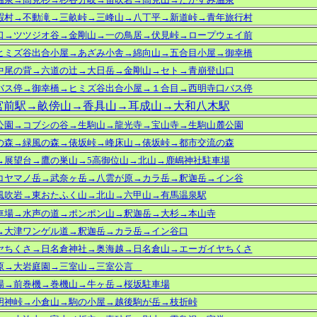
暇村→不動滝→三畝峠→三峰山→八丁平→新道峠→青年旅行村
口→ツツジオ谷→金剛山→一の鳥居→伏見峠→ロープウェイ前
ヒミズ谷出合小屋→あざみ小舎→綿向山
→
五合目小屋
→
御幸橋
中尾の背→六道の辻→大日岳→金剛山→セト→青崩登山口
バス停→
御幸橋→ヒミズ谷出合小屋→１合目
→西明寺口バス停
宮前駅→畝傍山→香具山→耳成山→大和八木駅
公園→コブシの谷→生駒山→龍光寺→宝山寺→生駒山麓公園
の森→緑風の森→俵坂峠→峰床山→俵坂峠→都市交流の森
→展望台→鷹の巣山→5高御位山→北山→鹿嶋神社駐車場
コヤマノ岳→武奈ヶ岳→八雲が原→カラ岳→釈迦岳→イン谷
風吹岩→東おたふく山→北山→六甲山→有馬温泉駅
車場→水声の道→ポンポン山→釈迦岳→大杉→本山寺
→大津ワンゲル道→釈迦岳→カラ岳→イン谷口
ヤちくさ→日名倉神社→奥海越→日名倉山→エーガイヤちくさ
原→大岩庭園→三室山→三室公言
場→前巻機→巻機山→牛ヶ岳→桜坂駐車場
明神峠→小倉山→駒の小屋→越後駒が岳→枝折峠