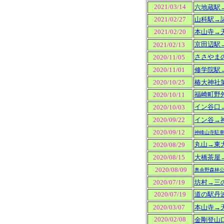
2021/03/14
六地蔵駅
2021/02/27
山科駅→
2021/02/20
本山寺→
京田辺駅
2021/02/13
ささやま
2020/11/05
2020/11/01
修学院駅
2020/10/25
椿大神社
福崎町野
2020/10/11
イン谷口
2020/10/03
2020/09/22
イン谷→
2020/09/12
神峰山寺駐
丸山→東
2020/08/29
2020/08/15
大橋茶屋
2020/08/09
奥余野森林
2020/07/19
坊村→三
2020/07/19
道の駅丹
2020/03/07
本山寺→
2020/02/08
金剛登山