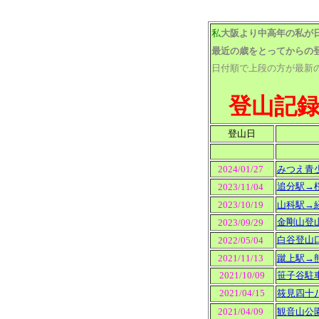
私
大阪より中高年の私が
最近の歳をとってからの
日付順で上段の方が最新
登山記
登山日
2024/01/27
みつえ青
追分駅→
2023/11/04
2023/10/19
山科駅→
金剛山登
2023/09/29
白谷登山
2022/05/04
2021/11/13
蹴上駅→
2021/10/09
笹子谷駐
2021/04/15
筱見四十
2021/04/09
観音山公