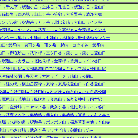
口→千丈平→釈迦ヶ岳→空鉢岳→孔雀岳→釈迦ヶ岳→登山口
→鐘掛岩→西の覗→山上ヶ岳小笹宿→大普賢岳→清浄大橋
ワンゲル道→釈迦岳→カラ岳→北比良峠→大山口→イン谷
金糞峠→コヤマノ岳→武奈ヶ岳→八雲が原→金糞峠→イン谷
センター→奥山→七種槍→七種山→薬師峰→野外活動センター
山口()武平峠→東雨乞岳→雨乞岳→杉峠→コクイ谷→武平峠
山口→御在所岳→武平峠→三ツ口谷→鎌ヶ岳→鎌ヶ岳登山口
→釈迦岳→カラ岳→北比良峠→金糞峠→堂満岳→イン谷口
ェイ登山口駅→大和葛城山ツツジ園→キャンプ場→登山口駅
八滝森林公園→弁天滝→大滝→ピーク→峠山→公園口
口→経の滝→横山岳西峰→東峰→東尾根登山口→白谷登山口
公園
→毘沙門洞→毘沙門山→岩尾峰→雨石山→
小原自然公園
→鷹尾山→荒地山→風吹岩→金鳥山→保久良神社→岡本駅
谷口→金糞峠→コヤマノ岳→武奈ヶ岳→北比良峠→イン谷口
原→武奈ノ木平→栗柄越→赤坂山→栗柄越→寒風→マキノ高原
車場→水声の道→釈迦岳→ポンポン山→福寿草群生地→本山寺
殿山→わさび峠→武奈ヶ岳→ワサビ峠→御殿山→坊村
温泉→高見杉→杉谷分岐→笛吹岩→高見山→たかすみ温泉