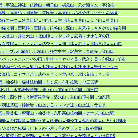
駅→宇治上神社→仏徳山→朝日山→槇尾山→天ケ瀬ダム→宇治橋
温泉→高見杉→国見岩→笛吹岩→高見山→杉谷分岐→たかすみ温泉
稜線コース→妙見口駅→初谷口→吉川峠→青貝山→天台山→妙見山
の森公園→西尾根→庫阪峠→舩谷山→深山→東尾根→ささやまの森公園
→大谷山→弁財天山→北山師岳→やまびこ広場→せせらぎの路
→金糞峠→コヤマノ岳→武奈ヶ岳→細川越→広谷→北比良峠→大山口
→ケーブル比叡駅→比叡山→根本中堂→釈迦堂→青龍寺→登山口
コバ→シャクシコバの頭→中峠→コヤマノ岳→武奈ヶ岳→御殿山→坊村
外活動センター→奥山→七種槍→七種山→七種神社→野外センター
金糞峠→コヤマノ岳→武奈ヶ岳→八雲が原→北比良峠→イン谷
駅→杣谷峠→森林植物園→市ヶ原→布引雄滝→JR三宮駅
四ツ辻→今熊野観音寺→清水山→東山山頂公園→知恩院
大社→四ツ辻→今熊野観音寺→清水山→東山山頂公園→知恩院
→洞辻茶屋→鐘掛岩→山上ヶ岳→レンゲ辻→山上辻→母公堂
駅→青谷道→
摩耶山→杣谷峠→六甲高山植物園→ケーブル山上駅
園地→野崎観音→南尾根道→飯盛山→楠公寺→権現の滝→むろいけ園地
→やまびこ広場→ビトンの小屋→星のブランコ→飯盛霊園
ゲル道登山口→釈迦岳→カラ岳→八雲が原→金糞峠→イン谷口BS