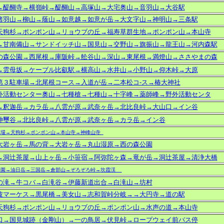
→醍醐寺→横嶺峠→醍醐山→高塚山→大宅奥山→音羽山→大谷駅
諸羽山→柳山→蔭山→如意越→如意が岳→大文字山→神明山→三条駅
天狗杉→ポンポン山→リョウブの丘→福寿草群生地→ポンポン山→本山寺
→甘南備山→サンドイッチ山→国見山→交野山→旗振山→龍王山→河内森駅
の森公園→西尾根→庫阪峠→舩谷山→深山→東尾根→満燈山→ささやまの森
→雲母坂→ケーブル比叡駅→横高山→水井山→小野山→仰木峠→大原
第３駐車場→北尾根コース→入道が岳→二本松コ-ス→椿大神社
外活動センター奥山→七種槍→七種山→十字峰→薬師峰→野外活動センタ
→釈迦岳→カラ岳→八雲が原→武奈ヶ岳→北比良峠→大山口→イン谷
神璽谷→北比良峠→八雲が原→武奈ヶ岳→カラ岳→イン谷
車場→天狗杉→ポンポン山→本山寺→神峰山寺
大岩ヶ岳→馬の背→大岩ヶ岳→丸山湿原→西の森公園
→洞辻茶屋→山上ヶ岳→小笹宿→阿弥陀ヶ森→竜が岳→洞辻茶屋→清浄大橋
公園→油日岳→三国岳→倉部山→ぞろぞろ峠→
坎霞渓
の滝→牛コバ→白滝谷→伊藤新道出合→白滝山→坊村
波マーケス→黒尾橋→美女山→志和賀峠分岐→→大円寺→道の駅
天狗杉→ポンポン山→リョウブの丘→ポンポン山→水声の道→本山寺
口→国見城跡（金剛山）→一の鳥居→伏見峠→ロープウェイ前バス停