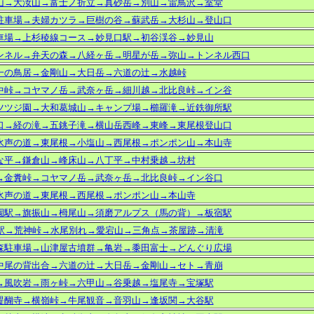
山→大汝山→富士ノ折立→真砂岳→別山→雷鳥沢→室堂
駐車場→夫婦カツラ→巨樹の谷→蘇武岳→大杉山→登山口
車場→上杉稜線コース→妙見口駅→初谷渓谷→妙見山
ンネル→弁天の森→八経ヶ岳→明星が岳→弥山→トンネル西口
一の鳥居→金剛山→大日岳→六道の辻→水越峠
中峠→コヤマノ岳→武奈ヶ岳→細川越→北比良峠→イン谷
ツツジ園→大和葛城山→キャンプ場→櫛羅滝→近鉄御所駅
口→経の滝→五銚子滝→横山岳西峰→東峰→東尾根登山口
水声の道→東尾根→小塩山→西尾根→ポンポン山→本山寺
な平→鎌倉山→峰床山→八丁平→中村乗越→坊村
→金糞峠→コヤマノ岳→武奈ヶ岳→北比良峠→イン谷口
水声の道→東尾根→西尾根→ポンポン山→本山寺
園駅→旗振山→栂尾山→須磨アルプス（馬の背）→板宿駅
峡駅→荒神峠→水尾別れ→愛宕山→三角点→茶屋跡→清滝
森駐車場→
山津屋古墳群
→亀岩→
黍田富士
→どんぐり広場
中尾の背出合→六道の辻→大日岳→金剛山→セト→青崩
→風吹岩→雨ヶ峠→六甲山→谷乗越→塩尾寺→宝塚駅
醍醐寺→横嶺峠→牛尾観音→音羽山→逢坂関→大谷駅