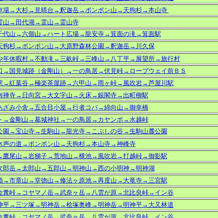
車場→
大杉→見晴台→釈迦岳→ポンポン山→天狗杉→本山寺
霊山→田代湖→霊山→霊山寺
千代山→六個山→ハート広場→龍安寺→箕面の滝→箕面駅
天狗杉→ポンポン山→大原野森林公園→釈迦岳→川久保
少年休暇村→不動滝→三畝峠→三峰山→八丁平→展望所→旅行村
口→国見城跡（金剛山）→一の鳥居→伏見峠→ロープウェイ前ＢＳ
駅→紅葉谷→極楽茶屋跡→六甲山→雨ヶ峠→風吹岩→芦屋川駅
南禅寺→日向宮→大文字山→火床→銀閣寺→出町柳駅
あざみ小舎→五合目小屋→行者コバ
→
綿向山
→
御幸橋
ト→金剛山→葛城神社→一の鳥居→カヤンボ→水越峠
公園→宝山寺→生駒山→龍光寺→こぶしの谷→生駒山麓公園
水声の道→ポンポン山→天狗杉→本山寺→神峰寺
→鷹尾山→岩梯子→荒地山→横池→風吹岩→打越峠→御影駅
次郎岳→太郎山→五郎山→明神山→西の小明神→明神湖
錨→市章山→堂徳山→修法ヶ原池→再度山→大竜寺→三宮駅
金糞峠→コヤマノ岳→武奈ヶ岳→八雲が原→北比良峠→イン谷
神平→三ツ塚→明神岳→桧塚奥峰→明神岳→明神平→大又林道
金糞峠→コヤマノ岳→武奈ヶ岳→八雲が原→北比良峠→イン谷