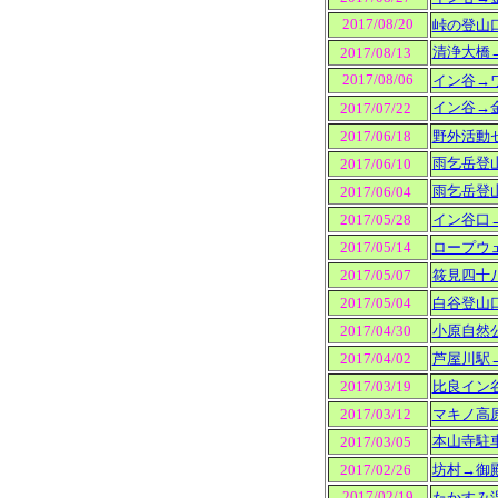
2017/08/20
峠の登山
清浄大橋
2017/08/13
2017/08/06
イン谷→
イン谷→
2017/07/22
2017/06/18
野外活動
雨乞岳登
2017/06/10
雨乞岳登
2017/06/04
2017/05/28
イン谷口
2017/05/14
ロープウ
2017/05/07
筱見四十
2017/05/04
白谷登山
2017/04/30
小原自然
2017/04/02
芦屋川駅
2017/03/19
比良イン
2017/03/12
マキノ高
本山寺駐
2017/03/05
2017/02/26
坊村→御
2017/02/19
たかすみ