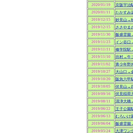
2020/01/19
京阪宇治
2020/01/11
たかすみ
2019/12/15
妙見山→
2019/12/15
ささやま
2019/11/30
飯盛霊園
2019/11/23
イン谷口
2019/11/11
修学院駅
2019/11/10
坊村→牛
2019/11/02
青少年野
2019/10/27
大山口→
2019/10/20
阪急六甲
2019/10/05
伏見山→
2019/09/16
伏見稲荷
2019/08/11
清浄大橋
2019/06/22
王子公園
2019/06/13
むろいけ
2019/06/04
飯盛霊園
2019/05/24
大津ワン