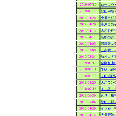
2019/05/19
ロープウ
2019/05/08
登山用駐
2019/04/28
小原自然
2019/04/20
小原自然
大原野神
2019/04/13
2019/04/11
能勢の郷
2019/04/05
岩瀧寺→
2019/03/09
三条駅→
2019/02/24
坊村→冬
2019/02/10
金剛登山
2019/01/01
生駒山麓
2018/09/02
丸山湿原
2018/08/26
大津ワン
2018/07/16
イン谷→
2018/06/30
倉見→風
2018/05/06
登山口駅
2018/04/29
イン谷→
2018/04/14
大原野神