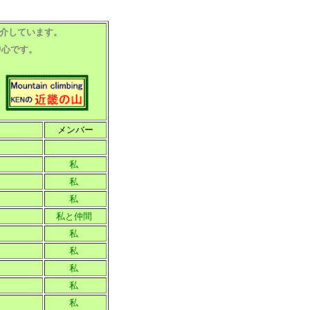
介しています。
中心です。
メンバー
私
私
私
私と仲間
私
私
私
私
私