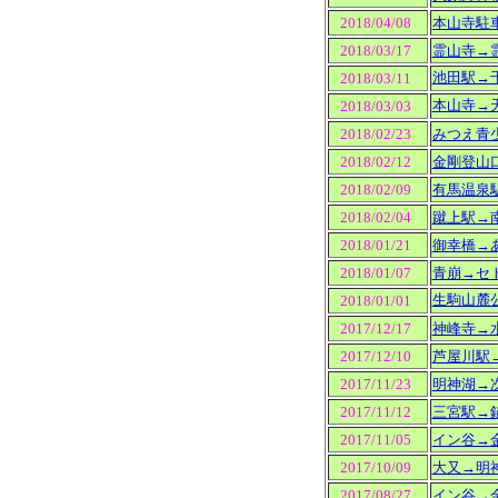
2018/04/08
本山寺駐
2018/03/17
霊山寺→
池田駅→
2018/03/11
本山寺→
2018/03/03
2018/02/23
みつえ青
2018/02/12
金剛登山
2018/02/09
有馬温泉
2018/02/04
蹴上駅→
2018/01/21
御幸橋→
2018/01/07
青崩→セ
生駒山麓
2018/01/01
2017/12/17
神峰寺→
2017/12/10
芦屋川駅
2017/11/23
明神湖→
2017/11/12
三宮駅→
2017/11/05
イン谷→
2017/10/09
大又→明
2017/08/27
イン谷→