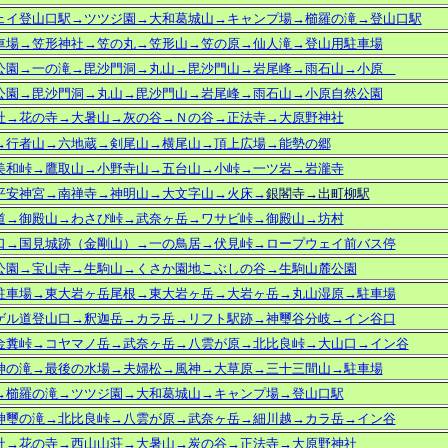
ェイ登山口駅→ツツジ園→大和葛城山→キャンプ場→櫛羅の滝→登山口駅
車場→笠形神社→笠の丸→笠形山→笠の原→仙人滝→登山用駐車場
公園
→一の滝→毘沙門洞→丸山→毘沙門山→岩尾峰→雨石山→
小原
公園
→毘沙門洞→丸山→毘沙門山→岩尾峰→雨石山→
小原自然公園
社→花の寺→大暑山→灰の谷→Ｎの谷→正法寺→大原野神社
→行者山→六地蔵
→
剣尾山→横尾山→頂上広場→能勢の郷
美和峠→鷹取山→小野寺山→五台山→小峠→一ツ岩→岩瀧寺
平安神宮→
南禅寺→神明山→大文字山→火床→
銀閣寺→出町柳駅
道→御殿山→わさび峠→武奈ヶ岳→ワサビ峠→御殿山→坊村
口→国見城跡（金剛山）→一の鳥居→伏見峠→ロープウェイ前バス停
公園→宝山寺→生駒山→くさか園地こぶしの谷→生駒山麓公園
駐車場→東大岩ヶ岳尾根→東大岩ヶ岳→大岩ヶ岳→丸山湿原→駐車場
ゲル道登山口→釈迦岳→カラ岳→リフト駅跡→神璽谷分岐→イン谷口
金糞峠→コヤマノ岳→武奈ヶ岳→八雲が原→北比良峠→大山口→イン谷
神の滝→最後の水場→夫婦松→風神→大草原→三十三間山→駐車場
→櫛羅の滝→ツツジ園→大和葛城山→キャンプ場→登山口駅
神璽の滝→北比良峠→八雲が原→武奈ヶ岳→細川越→カラ岳→イン谷
社→花の寺→西山山荘→大暑山→炭の谷→正法寺→大原野神社