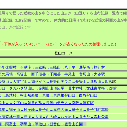
日帰りで登った近畿の山を中心にした山歩き（山登り）を山行記録一覧表で紹
、
登山記録（山行記録）ですので
体力的に日帰りで行ける近場の関西の山が
の山歩きの記録です
録
（下線が入っていないコースはデータが古くなったため整理しました）
登山コース
少年休暇村→不動滝→三畝峠→三峰山→八丁平→展望所→旅行村
桜の馬場→高塚山→西千頭岳→千頭岳→牛尾山→音羽山→大谷駅
経塚山→大文字山→如意が岳→長等山テラス→長等山→逢坂山→四宮
駅
山口→タカハタ登山口→金剛山山頂広場→葛木神社→文殊東尾根→RP前
口→鳥越峠→横山岳西峰→東峰→東尾根登山口→白谷登山口
熊山→大文字山→如意が岳→長等山テラス→京阪大津京駅
車場→稲子山→経ヶ峰→笹子山→嘉嶺の頭→笹子谷→笹子谷駐車場
八滝森林公園→長滝→大滝→西の峰→八ヶ尾山→弁天池→森林公園
園→関富士→羽黒山→筆捨山→観音山→観音山公園