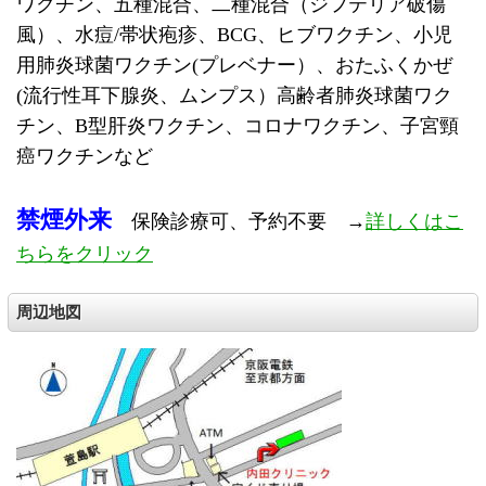
ワクチン、五種混合、二種混合（ジフテリア破傷
風）、水痘/帯状疱疹、BCG、ヒブワクチン、小児
用肺炎球菌ワクチン(プレベナー）、おたふくかぜ
(流行性耳下腺炎、ムンプス）高齢者
肺炎球菌
ワク
チン、B型肝炎ワクチン、コロナワクチン、子宮頸
癌ワクチンなど
禁煙外来
保険診療可、予約不要 →
詳しくはこ
ちらをクリック
周辺地図