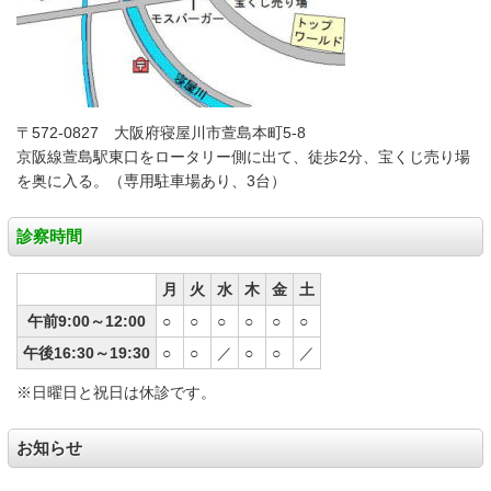
〒572-0827 大阪府寝屋川市萱島本町5-8
京阪線萱島駅東口をロータリー側に出て、徒歩2分、宝くじ売り場
を奥に入る。（専用駐車場あり、3台）
診察時間
月
火
水
木
金
土
午前9:00～12:00
○
○
○
○
○
○
午後16:30～19:30
○
○
／
○
○
／
※日曜日と祝日は休診です。
お知らせ