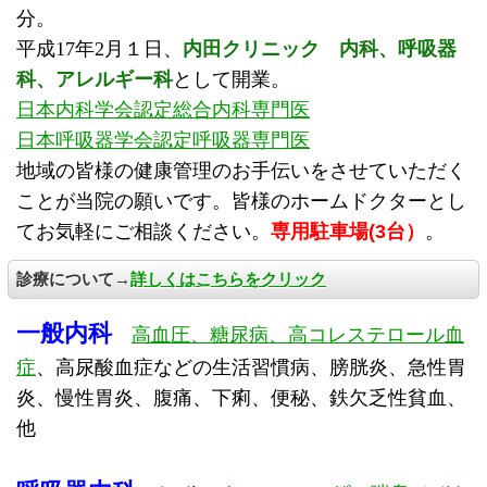
分。
平成17年2月１日、
内田クリニック 内科、呼吸器
科、アレルギー科
として開業。
日本内科学会認定総合内科専門医
日本呼吸器学会認定呼吸器専門医
地域の皆様の健康管理のお手伝いをさせていただく
ことが当院の願いです。皆様のホームドクターとし
てお気軽にご相談ください。
専用駐車場(3台）
。
診療について→
詳しくはこちらをクリック
一般内科
高血圧、糖尿病、高コレステロール血
症
、高尿酸血症などの生活習慣病、膀胱炎、急性胃
炎、慢性胃炎、腹痛、下痢、便秘、鉄欠乏性貧血、
他