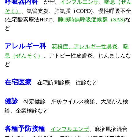
呼吸器内科
かぜ、
インフルエンザ
、
喘息（ぜん
そく）
、気管支炎、肺気腫（COPD)、
慢性呼吸不全
(在宅酸素療法HOT)
、
睡眠時無呼吸症候群（SAS)
な
ど
アレルギー科
花粉症、アレルギー性鼻炎
、
喘
息（ぜんそく）
、アトピー性皮膚炎、じんましんな
ど
在宅医療
在宅訪問診療 往診など
健診
特定健診 肝炎ウイルス検診、大腸がん検
診、企業検診など
各種予防接種
インフルエンザ
、麻疹風疹混合