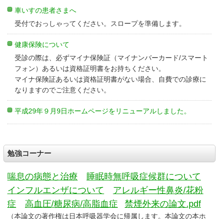
車いすの患者さまへ
受付でおっしゃってください。スロープを準備します。
健康保険について
受診の際は、必ずマイナ保険証（マイナンバーカード/スマート
フォン）あるいは資格証明書をお持ちください。
マイナ保険証あるいは資格証明書がない場合、自費での診療に
なりますのでご注意ください。
平成29年９月9日ホームページをリニューアルしました。
勉強コーナー
喘息の病態と治療
睡眠時無呼吸症候群について
インフルエンザについて
アレルギー性鼻炎/花粉
症
高血圧/糖尿病/高脂血症
禁煙外来の論文.pdf
（本論文の著作権は日本呼吸器学会に帰属します。本論文の本ホ