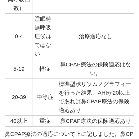
数）
睡眠時
無呼吸
0-4
症候群
治療適応なし
ではな
い
鼻CPAP療法の保険適応はな
5-19
軽症
い。
標準型ポリソムノグラフィー
を行った結果、AHIが20以上
20-39
中等症
であれば鼻CPAP療法の保険
適応あり
40以上
重症
鼻CPAP療法の保険適応あり
鼻CPAP療法の適応について上に記しました。鼻CP