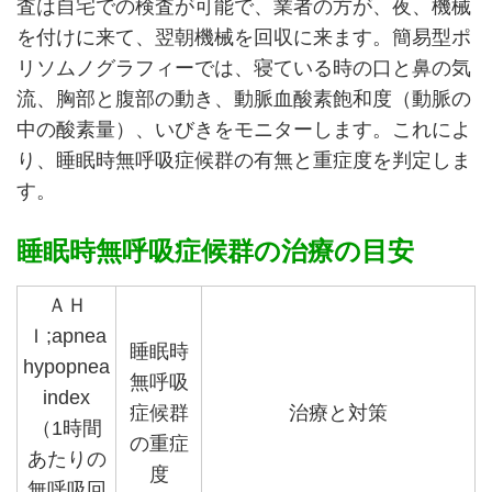
査は自宅での検査が可能で、業者の方が、夜、機械
を付けに来て、翌朝機械を回収に来ます。簡易型ポ
リソムノグラフィーでは、寝ている時の口と鼻の気
流、胸部と腹部の動き、動脈血酸素飽和度（動脈の
中の酸素量）、いびきをモニターします。これによ
り、睡眠時無呼吸症候群の有無と重症度を判定しま
す。
睡眠時無呼吸症候群の治療の目安
ＡＨ
Ｉ;apnea
睡眠時
hypopnea
無呼吸
index
症候群
治療と対策
（1時間
の重症
あたりの
度
無呼吸回