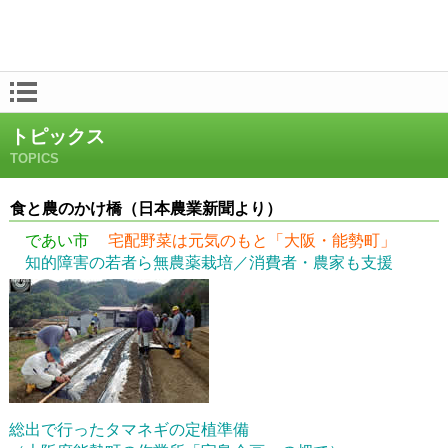
トピックス
TOPICS
食と農のかけ橋（日本農業新聞より）
であい市
宅配野菜は元気のもと
「大阪・能勢町」
知的障害の若者ら無農薬栽培／消費者・農家も支援
総出で行ったタマネギの定植準備