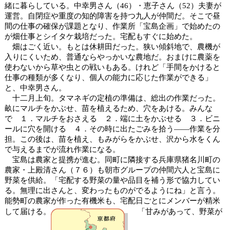
緒に暮らしている。中幸男さん（46）・恵子さん（52）夫妻が
運営。自閉症や重度の知的障害を持つ九人が仲間だ。そこで昼
間の仕事の確保が課題となり、作業所「宝島企画」で始めたの
が畑仕事とシイタケ栽培だった。宅配もすぐに始めた。
畑はごく近い。もとは休耕田だった。狭い傾斜地で、農機が
入りにくいため、普通ならやっかいな農地だ。おまけに農薬を
使わないから草や虫との戦いもある。けれど「手間をかけると
仕事の種類が多くなり、個人の能力に応じた作業ができる」
と、中幸男さん。
十二月上旬。タマネギの定植の準備は、総出の作業だった。
畝にマルチをかぶせ、苗を植えるため、穴をあける。みんな
で １．マルチをおさえる ２．端に土をかぶせる ３．ビニ
ールに穴を開ける ４．その時に出たごみを拾う――作業を分
担。この後は、苗を植え、もみがらをかぶせ、沢から水をくん
で与えるまでが流れ作業になる。
宝島は農家と提携が進む。同町に隣接する兵庫県猪名川町の
農家・上殿清さん（７６）も朝市グループの仲間六人と宝島に
野菜を供給。「宅配する野菜の量や品目を補う形で協力してい
る。無理に出さんと、変わったものがでるようにね」と言う。
能勢町の農家が作った有機米も、宅配日ごとにメンバーが精米
して届ける。
「甘みがあって、野菜が