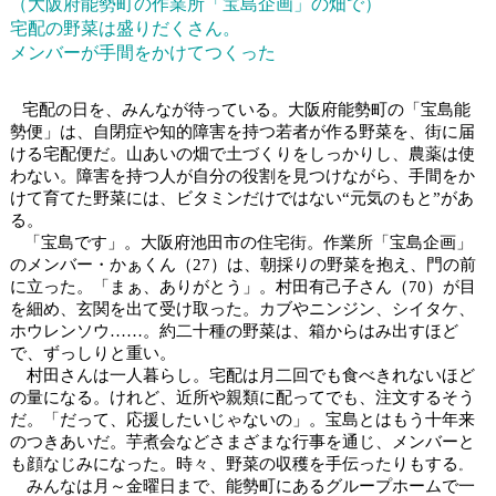
（大阪府能勢町の作業所「宝島企画」の畑で）
宅配の野菜は盛りだくさん。
メンバーが手間をかけてつくった
宅配の日を、みんなが待っている。大阪府能勢町の「宝島能
勢便」は、自閉症や知的障害を持つ若者が作る野菜を、街に届
ける宅配便だ。山あいの畑で土づくりをしっかりし、農薬は使
わない。障害を持つ人が自分の役割を見つけながら、手間をか
けて育てた野菜には、ビタミンだけではない“元気のもと”があ
る。
「宝島です」。大阪府池田市の住宅街。作業所「宝島企画」
のメンバー・かぁくん（27）は、朝採りの野菜を抱え、門の前
に立った。「まぁ、ありがとう」。村田有己子さん（70）が目
を細め、玄関を出て受け取った。カブやニンジン、シイタケ、
ホウレンソウ……。約二十種の野菜は、箱からはみ出すほど
で、ずっしりと重い。
村田さんは一人暮らし。宅配は月二回でも食べきれないほど
の量になる。けれど、近所や親類に配ってでも、注文するそう
だ。「だって、応援したいじゃないの」。宝島とはもう十年来
のつきあいだ。芋煮会などさまざまな行事を通じ、メンバーと
も顔なじみになった。時々、野菜の収穫を手伝ったりもする
。
みんなは月～金曜日まで、能勢町にあるグループホームで一