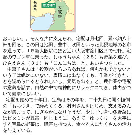
おいしい」。そんな声に支えられ、宅配は月七回、延べ約八十
軒を回る。この日は池田、豊中、吹田といった北摂地域の各市
を通って、ＪＲ新大阪駅にほど近い大阪市淀川区まで七軒。宅
配のワゴン車に乗った、しゅうちゃん（２８）も野菜を運び、
ひさえさん（３１）も「こんにちは」と、あいさつをした。
中恵子さんは「役割がいろいろあれば、何もかもできないと
いう子は絶対にいない。表情には出なくても、作業ができたこ
とを認められるとうれしいし、元気も出る」と、農作業や宅配
の意義を話す。自然の中で精神的にリラックスでき、体力がつ
いて健康にもいい。
宅配を始めて十年目。宝島はその年を、二十九日に開く恒例
の「もちつき」で締めくくる。村田さんをはじめ、支えるみん
なが集まって、にぎやかになりそうだ。少しずつ育つ冬野菜に
はビタミンが豊富。同じように、あえて「ゆっくり」を大事に
する宝島の野菜は、障害を持つ人、食べる人にたくさんの活力
を与えている。