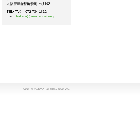
大阪府豊能郡能勢町上杉102
TEL･FAX 072-734-1812
mail：
ta-kara@zeus.eonet.ne.jp
copyright©20XX all rights reserved.