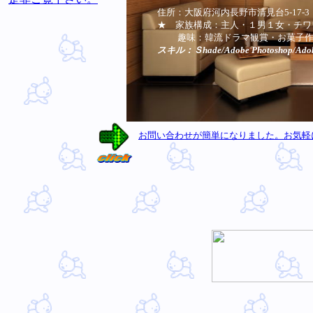
住所：大阪府河内長野市清見台5-17-3
★ 家族構成：主人・１男１女・チワ
趣味：韓流ドラマ観賞・お菓子作
スキル：Ｓhade/Adobe Photoshop/Adobe 
内外装の建築ﾃﾞｻﾞｲﾝ・シュミレーション
店舗やデザインに使用されるグラフィック
お問い合わせが簡単になりました。お気軽