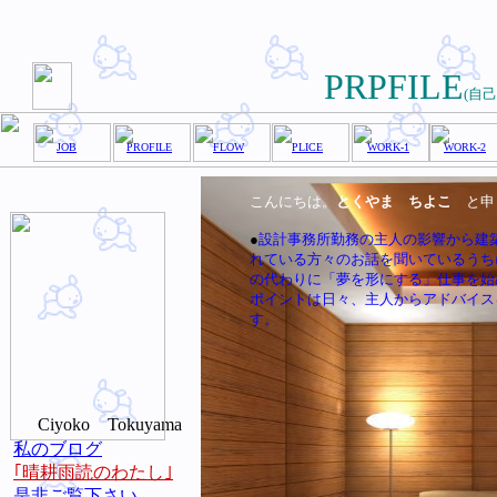
PRPFILE
(自
JOB
PROFILE
FLOW
PLICE
WORK-1
WORK-2
こんにちは。
とくやま ちよこ
と申
●
設計事務所勤務の主人の影響から建
れている方々のお話を聞いているうち
の代わりに「夢を形にする」仕事を始
ポイントは日々、主人からアドバイス
す。
Ciyoko Tokuyama
私のブログ
｢晴耕雨読のわたし｣
是非ご覧下さい。