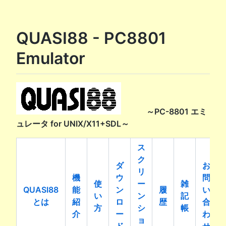
QUASI88 - PC8801
Emulator
～PC-8801 エミ
ュレータ for UNIX/X11+SDL～
ス
ク
ダ
お
リ
機
ウ
問
使
ー
雑
QUASI88
能
ン
履
い
い
ン
記
とは
紹
ロ
歴
合
方
シ
帳
介
ー
わ
ョ
ド
せ