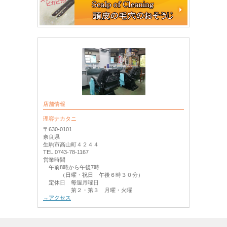
店舗情報
理容ナカタニ
〒630-0101
奈良県
生駒市高山町４２４４
TEL.0743-78-1167
営業時間
午前8時から午後7時
（日曜・祝日 午後６時３０分）
定休日 毎週月曜日
第２・第３ 月曜・火曜
→アクセス