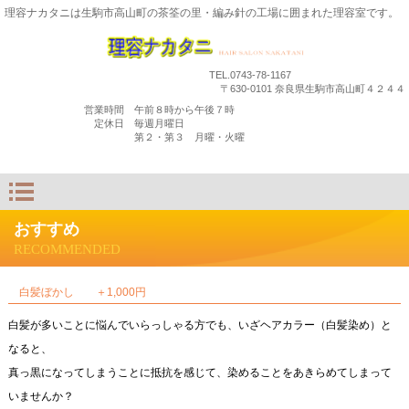
理容ナカタニは生駒市高山町の茶筌の里・編み針の工場に囲まれた理容室です。
TEL.0743-78-1167
〒630-0101 奈良県生駒市高山町４２４４
営業時間 午前８時から午後７時
定休日 毎週月曜日
第２・第３ 月曜・火曜
おすすめ
RECOMMENDED
白髪ぼかし ＋1,000円
白髪が多いことに悩んでいらっしゃる方でも、いざヘアカラー（白髪染め）と
なると、
真っ黒になってしまうことに抵抗を感じて、染めることをあきらめてしまって
いませんか？